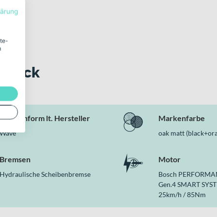
lärung
ite-
m
 Blick
Rahmenform lt. Hersteller
Markenfarbe
Wave
oak matt (black+or
Bremsen
Motor
Hydraulische Scheibenbremse
Bosch PERFORMA
Gen.4 SMART SYST
25km/h / 85Nm