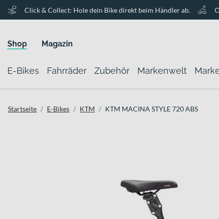
Click & Collect: Hole dein Bike direkt beim Händler ab.
O
Shop
Magazin
E-Bikes
Fahrräder
Zubehör
Markenwelt
Mark
Startseite
E-Bikes
KTM
KTM MACINA STYLE 720 ABS