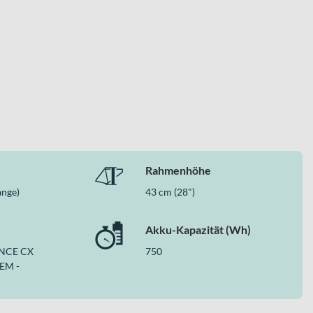
Rahmenhöhe
ange)
43 cm (28")
Akku-Kapazität (Wh)
NCE CX
750
EM -