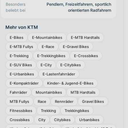
Besonders
Pendlern, Freizeitfahrern, sportlich
beliebt bei
orientierten Radfahrern
Mehr von KTM
E-Bikes
E-Mountainbikes
E-MTB Hardtails
E-MTB Fullys
E-Race
E-Gravel Bikes
E-Trekking
E-Trekkingbikes
E-Crossbikes
E-SUV Bikes
E-City
E-Citybikes
E-Urbanbikes
E-Lastenfahrräder
E-Kompakträder
Kinder- & Jugend-E-Bikes
Fahrräder
Mountainbikes
MTB Hardtails
MTB Fullys
Race
Rennräder
Gravel Bikes
Fitnessbikes
Trekking
Trekkingbikes
Crossbikes
City
Citybikes
Urbanbikes