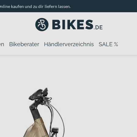
nline kaufen und zu dir liefern lassen.
en
Bikeberater
Händlerverzeichnis
SALE %