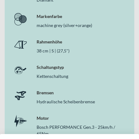
vorne und hinten
Suntour XCM coil 27.5" HLO Federgabel mit 100 mm
Markenfarbe
Federweg
Schwalbe Smart Sam K-Guard Reifen 57-584 für vielseitigen
machine grey (silver+orange)
Grip
Straßenzulassung mit B&M Briq-S 60Lux Front- und
Rahmenhöhe
Supernova TL3Z Rückleuchte
38 cm | S | (27,5")
9-Gang-Kettenschaltung für flexible Übersetzungswahl
Warum dieses Bike in der Kategorie E-MTB Hardtails
Schaltungstyp
überzeugt
Kettenschaltung
In der Klasse der E-MTB Hardtails bietet dir dieses Bike eine
gelungene Kombination aus sportlicher DNA und alltagstauglicher
Bremsen
Ausstattung. Der Aluminiumrahmen, die 100 mm Federgabel, das
kraftvolle Bosch System mit 500 Wh Akku und die zuverlässigen
Hydraulische Scheibenbremse
SHIMANO Scheibenbremsen ergeben ein stimmiges Gesamtpaket
für dynamische Touren, tägliche Wege und alles, was
Motor
dazwischenliegt. KTM zeigt hier, wie vielseitig ein modernes E-
Mountainbike Hardtail sein kann.
Bosch PERFORMANCE Gen.3 - 25km/h /
65Nm