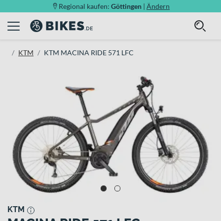
Regional kaufen:
Göttingen
|
Ändern
KTM
KTM MACINA RIDE 571 LFC
KTM