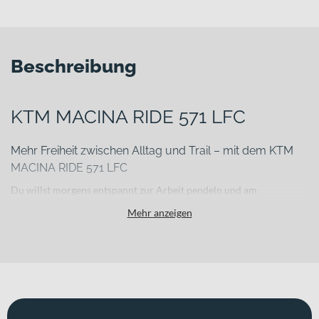
Beschreibung
KTM MACINA RIDE 571 LFC
Mehr Freiheit zwischen Alltag und Trail – mit dem KTM
MACINA RIDE 571 LFC
Du willst morgens entspannt zur Arbeit pendeln und am
Wochenende über Waldwege und leichte Trails fahren, ohne
Mehr anzeigen
Kompromisse bei Leistung oder Komfort einzugehen? Das KTM
MACINA RIDE 571 LFC verbindet alltagstaugliche Ausstattung mit
der Robustheit eines E-MTB Hardtails. Mit seinem leichten
Aluminiumrahmen, einem Gesamtgewicht von 21.9 kg und
Laufrädern in 27,5 Zoll bekommst du ein ausgewogenes Fahrgefühl,
das sowohl in der Stadt als auch im Gelände überzeugt. Optisch
setzt das Bike in „machine grey (silver+orange)“ ein markantes