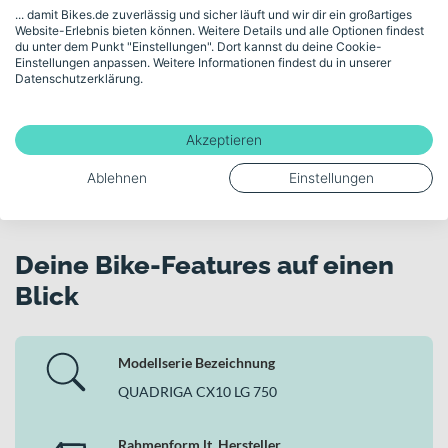
unserem Fahrradexperten am Telefon oder im
... damit Bikes.de zuverlässig und sicher läuft und wir dir ein großartiges
Website-Erlebnis bieten können. Weitere Details und alle Optionen findest
Videomeeting kostenlos und unverbindlich
du unter dem Punkt "Einstellungen". Dort kannst du deine Cookie-
beraten.
Einstellungen anpassen. Weitere Informationen findest du in unserer
Datenschutzerklärung.
Kostenloses Beratungsgespräch buchen
Akzeptieren
Ablehnen
Einstellungen
Deine Bike-Features auf einen
Blick
Modellserie Bezeichnung
QUADRIGA CX10 LG 750
Rahmenform lt. Hersteller