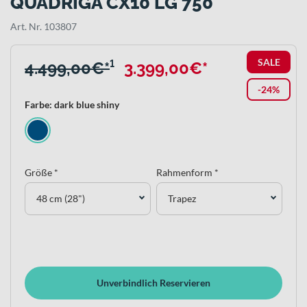
QUADRIGA CX10 LG 750
Art. Nr. 103807
SALE
4.499,00€*
¹
3.399,00€*
-24%
Farbe: dark blue shiny
Größe *
Rahmenform *
48 cm (28")
Trapez
Unverbindlich Reservieren