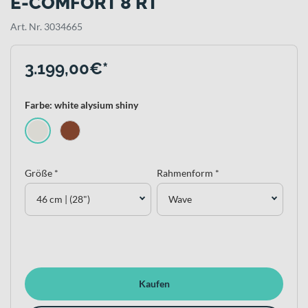
E-COMFORT 8 RT
Art. Nr. 3034665
3.199,00€*
Farbe: white alysium shiny
Größe *
Rahmenform *
46 cm | (28")
Wave
Kaufen