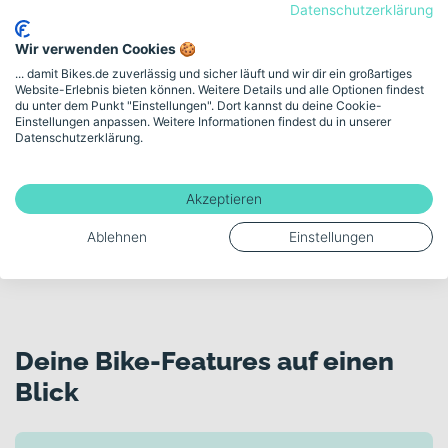
Datenschutzerklärung
Persönliche Beratung
Wir verwenden Cookies 🍪
... damit Bikes.de zuverlässig und sicher läuft und wir dir ein großartiges
Unsicher bei der Auswahl? Lass dich von
Website-Erlebnis bieten können. Weitere Details und alle Optionen findest
du unter dem Punkt "Einstellungen". Dort kannst du deine Cookie-
unserem Fahrradexperten am Telefon oder im
Einstellungen anpassen. Weitere Informationen findest du in unserer
Videomeeting kostenlos und unverbindlich
Datenschutzerklärung.
beraten.
Akzeptieren
Kostenloses Beratungsgespräch buchen
Ablehnen
Einstellungen
Deine Bike-Features auf einen
Blick