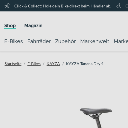
Click & Collect: Hole dein Bike direkt beim Händler ab.
O
Shop
Magazin
E-Bikes
Fahrräder
Zubehör
Markenwelt
Mark
Startseite
E-Bikes
KAYZA
KAYZA Tanana Dry 4