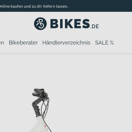
nline kaufen und zu dir liefern lassen.
en
Bikeberater
Händlerverzeichnis
SALE %