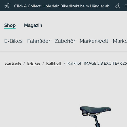
Click & Collect: Hole dein Bike direkt beim Händler ab.
O
Shop
Magazin
E-Bikes
Fahrräder
Zubehör
Markenwelt
Mark
Startseite
E-Bikes
Kalkhoff
Kalkhoff IMAGE 5.B EXCITE+ 625