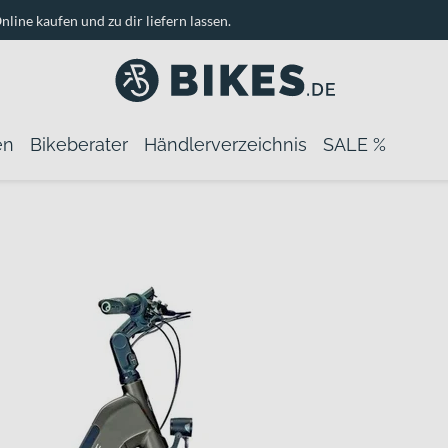
nline kaufen und zu dir liefern lassen.
en
Bikeberater
Händlerverzeichnis
SALE %