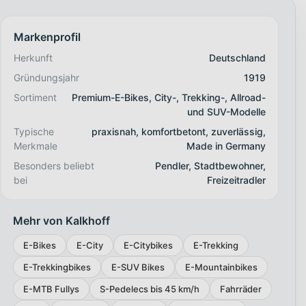
Markenprofil
Herkunft
Deutschland
Gründungsjahr
1919
Sortiment
Premium-E-Bikes, City-, Trekking-, Allroad-
und SUV-Modelle
Typische
praxisnah, komfortbetont, zuverlässig,
Merkmale
Made in Germany
Besonders beliebt
Pendler, Stadtbewohner,
bei
Freizeitradler
Mehr von Kalkhoff
E-Bikes
E-City
E-Citybikes
E-Trekking
E-Trekkingbikes
E-SUV Bikes
E-Mountainbikes
E-MTB Fullys
S-Pedelecs bis 45 km/h
Fahrräder