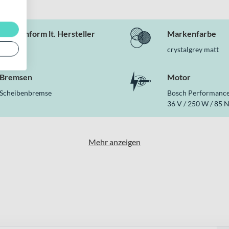
Rahmenform lt. Hersteller
Markenfarbe
Wave
crystalgrey matt
Bremsen
Motor
Scheibenbremse
Bosch Performance
36 V / 250 W / 85 
Mehr anzeigen