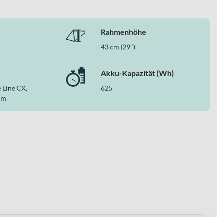
Rahmenhöhe
43 cm (29")
Akku-Kapazität (Wh)
 Line CX,
625
Nm