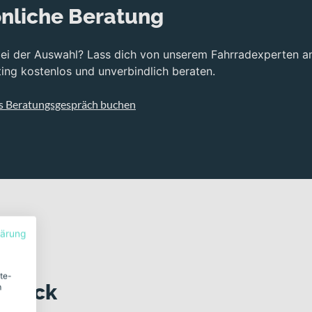
nliche Beratung
bei der Auswahl? Lass dich von unserem Fahrradexperten a
ng kostenlos und unverbindlich beraten.
s Beratungsgespräch buchen
lärung
ite-
 Blick
m