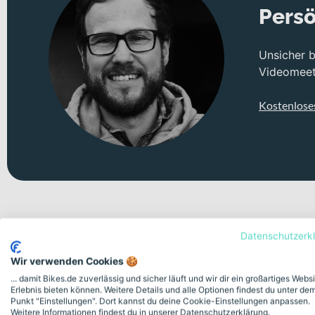
Persö
Unsicher 
Videomeeti
Kostenlose
Datenschutzerk
Wir verwenden Cookies 🍪
... damit Bikes.de zuverlässig und sicher läuft und wir dir ein großartiges Webs
Deine Bike-Features auf einen
Erlebnis bieten können. Weitere Details und alle Optionen findest du unter de
Punkt "Einstellungen". Dort kannst du deine Cookie-Einstellungen anpassen.
Weitere Informationen findest du in unserer Datenschutzerklärung.