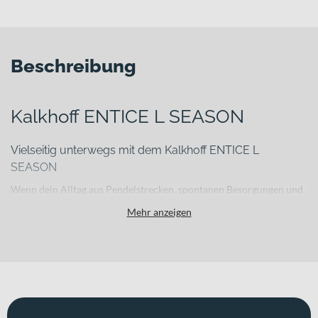
Beschreibung
Kalkhoff ENTICE L SEASON
Vielseitig unterwegs mit dem Kalkhoff ENTICE L
SEASON
Wenn dein Alltag aus Pendelstrecken, spontanen Besorgungen und
Wochenendtouren besteht, brauchst du ein E-Bike, das alles
Mehr anzeigen
souverän mitmacht. Das Kalkhoff ENTICE L SEASON verbindet
alltagstauglichen Komfort mit der nötigen Robustheit für
gemischtes Terrain. Als vielseitiges E-Trekking-Bike bietet es dir
eine ausgewogene Kombination aus zuverlässiger Technik,
durchdachter Integration und einem leichten Aluminium-Rahmen,
der Stabilität und ein direktes Fahrgefühl unterstützt.