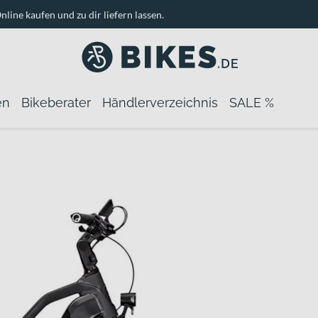
nline kaufen und zu dir liefern lassen.
en
Bikeberater
Händlerverzeichnis
SALE %