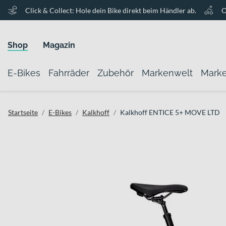
Click & Collect: Hole dein Bike direkt beim Händler ab.
O
Shop
Magazin
E-Bikes
Fahrräder
Zubehör
Markenwelt
Mark
Startseite
E-Bikes
Kalkhoff
Kalkhoff ENTICE 5+ MOVE LTD