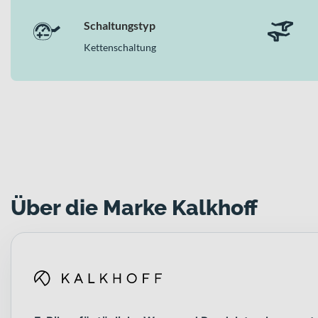
Als vielseitiges E-Trekkingbike verbindet das ENTICE 5+ MOV
Komponenten wie die Suntour Mobie34 Air Gabel oder die hydra
Schaltungstyp
Touren – zuverlässig, komfortabel und bereit für neue Wege.
Kettenschaltung
Über die Marke Kalkhoff