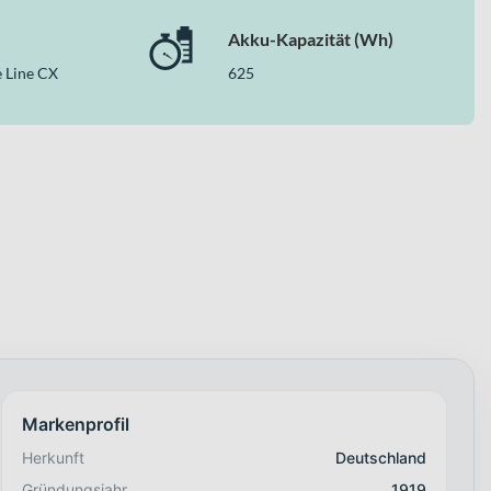
tarke Bosch Antriebstechnik mit 625 Wh Akku und hochwertige
chtes Gesamtpaket für Alltagsmobilität, Pendeln und längere
Akku-Kapazität (Wh)
 Line CX
625
Markenprofil
Herkunft
Deutschland
Gründungsjahr
1919