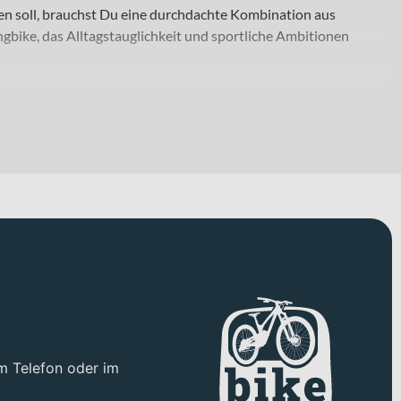
en soll, brauchst Du eine durchdachte Kombination aus
ngbike, das Alltagstauglichkeit und sportliche Ambitionen
nd am Wochenende gerne längere Touren oder leichte Trail-
t ebenso wie auf Schotter- und Waldwegen. Erhältlich ist das
 und Komfortanspruch passt. Optisch setzt es Akzente in
r Kontrolle auf wechselnden Untergründen sorgt die Suntour
ation mit den griffigen CST Gripper Reifen in der Dimension
auf schnellen Passagen optimal anzupassen. Beim Bremsen
erzögerung bei unterschiedlichen Witterungsbedingungen
m Telefon oder im