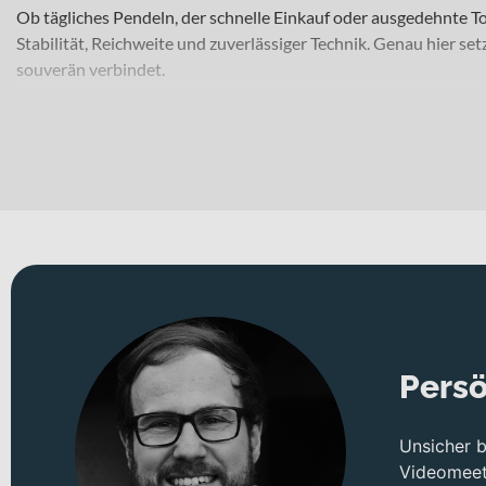
Ob tägliches Pendeln, der schnelle Einkauf oder ausgedehnte 
Stabilität, Reichweite und zuverlässiger Technik. Genau hier se
souverän verbindet.
Für welche Einsätze eignet sich dieses Bike?
Dieses E-Bike richtet sich an ehrgeizige Pendlerinnen und Pen
Einsätze einplanen. Dank seiner robusten Bauweise und Laufräder
Bike in den Rahmenformen Diamant, Trapez und Wave, sodass Du
„stoneblue / diamondblack matt“.
Technisches Konzept und Systemintegration
Herzstück des Rahmens ist ein hochwertiger Aluminium-Rahmen, 
Mobie34 Air Gabel mit 15 mm thru axle, die Unebenheiten spürba
57-622 mit Reflexstreifen profitierst Du von Spurtreue und gute
Persö
Die 10-Gang-Kettenschaltung mit Shimano CN-LG50 Kette unter
vertraust Du vorne wie hinten auf Tektro T535 Bremsen, ausge
Unsicher 
ermöglichen. Die gefederte Patent-Sattelstütze erhöht zusätzli
Videomeeti