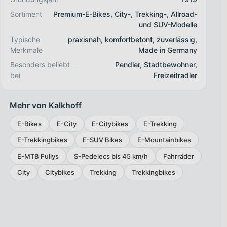
Sortiment
Premium-E-Bikes, City-, Trekking-, Allroad-
und SUV-Modelle
Typische
praxisnah, komfortbetont, zuverlässig,
Merkmale
Made in Germany
Besonders beliebt
Pendler, Stadtbewohner,
bei
Freizeitradler
Mehr von Kalkhoff
E-Bikes
E-City
E-Citybikes
E-Trekking
E-Trekkingbikes
E-SUV Bikes
E-Mountainbikes
E-MTB Fullys
S-Pedelecs bis 45 km/h
Fahrräder
City
Citybikes
Trekking
Trekkingbikes