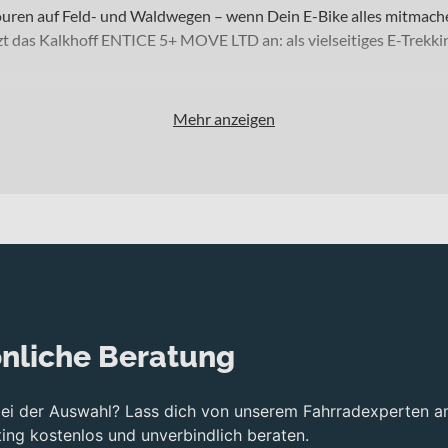
Touren auf Feld- und Waldwegen – wenn Dein E-Bike alles mitmach
tzt das Kalkhoff ENTICE 5+ MOVE LTD an: als vielseitiges E-Trekki
Mehr anzeigen
dler sowie Freizeitsportler, die im urbanen Raum unterwegs sind u
n in 29 Zoll bietet es Dir viel Stabilität und Komfort auf Asphal
 die Geometrie wählen kannst, die am besten zu Deinem Fahrstil
der auf Alltagseinsatz und Tourentauglichkeit ausgelegt ist. Fü
r abfedert und Dir ein sicheres Fahrgefühl vermittelt. In Kombin
r Sichtbarkeit.
nliche Beratung
stützt Dich dabei, Deine Trittfrequenz an Steigungen wie auch 
führt als hydraulische Scheibenbremsen, die eine zuverlässige V
bei der Auswahl? Lass dich von unserem Fahrradexperten a
ch den Sitzkomfort auf längeren Strecken.
ng kostenlos und unverbindlich beraten.