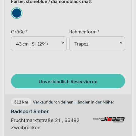
Farbe: stoneblue / diamondblack matt
Größe *
Rahmenform *
43 cm | S | (29")
Trapez
Unverbindlich Reservieren
312 km
Verkauf durch deinen Händler in der Nähe:
Radsport Sieber
Fruchtmarktstraße 21 , 66482
Zweibrücken