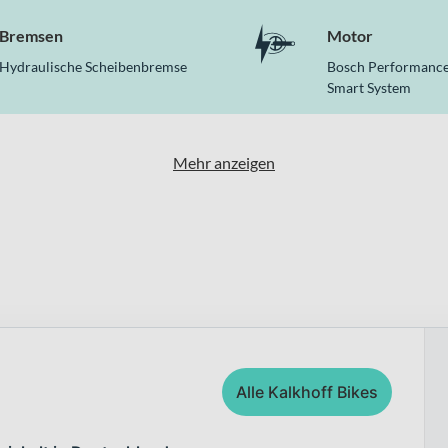
E LTD von Kalkhoff einen stabilen Aluminium-Rahmen, leistungss
ulischen Tektro Scheibenbremsen. Damit erhältst Du ein durchda
Bremsen
Motor
Hydraulische Scheibenbremse
Bosch Performance
Smart System
Mehr anzeigen
Alle Kalkhoff Bikes