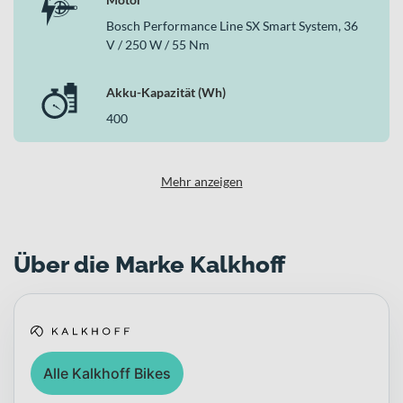
Vorortfahrten, Wochenendausflüge und längere Trekkingtouren.
Erhältlich ist das Bike in „jetgrey matt“ und „oceanshades matt“
Bosch Performance Line SX Smart System, 36
sowie wahlweise mit Wave- oder Diamant-Rahmen – so findest du
V / 250 W / 55 Nm
genau die Variante, die zu deinem Stil und deinen Anforderungen
passt.
Akku-Kapazität (Wh)
400
Mehr anzeigen
Über die Marke Kalkhoff
Alle Kalkhoff Bikes