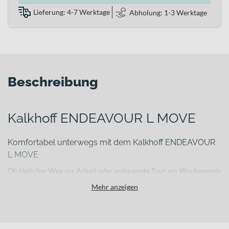
Lieferung: 4-7 Werktage
Abholung: 1-3 Werktage
Beschreibung
Kalkhoff ENDEAVOUR L MOVE
Komfortabel unterwegs mit dem Kalkhoff ENDEAVOUR
L MOVE
Ob täglicher Weg zur Arbeit oder entspannte Tour am Wochenende
– wenn Strecke und Gegenwind länger werden, brauchst du ein E-
Mehr anzeigen
Bike, das dich zuverlässig unterstützt und gleichzeitig ein
natürliches Fahrgefühl bietet. Das Kalkhoff ENDEAVOUR L MOVE
verbindet sportlichen Charakter mit komfortabler Ausstattung und
moderner Antriebstechnologie. Der leichte Rahmen aus Aluminium