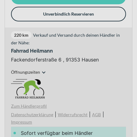
Unverbindlich Reservieren
220 km
Verkauf und Versand durch deinen Händler in
der Nähe:
Fahrrad Heilmann
Fackendorferstraße 6 , 91353 Hausen
Öffnungszeiten
Zum Händlerprofil
|
|
|
Datenschutzerklärung
Widerrufsrecht
AGB
Impressum
Sofort verfügbar beim Händler