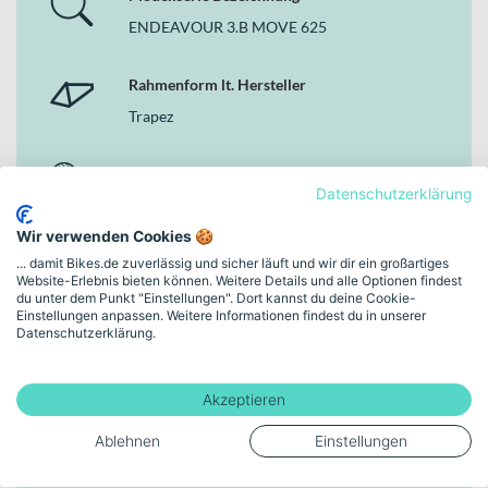
ENDEAVOUR 3.B MOVE 625
Rahmenform lt. Hersteller
Trapez
Markenfarbe
Datenschutzerklärung
jetgrey matt
Wir verwenden Cookies 🍪
Rahmenhöhe
... damit Bikes.de zuverlässig und sicher läuft und wir dir ein großartiges
Website-Erlebnis bieten können. Weitere Details und alle Optionen findest
43 cm (28")
du unter dem Punkt "Einstellungen". Dort kannst du deine Cookie-
Einstellungen anpassen. Weitere Informationen findest du in unserer
Datenschutzerklärung.
Schaltungstyp
Kettenschaltung
Akzeptieren
Bremsen
Ablehnen
Einstellungen
Hydraulische Scheibenbremse