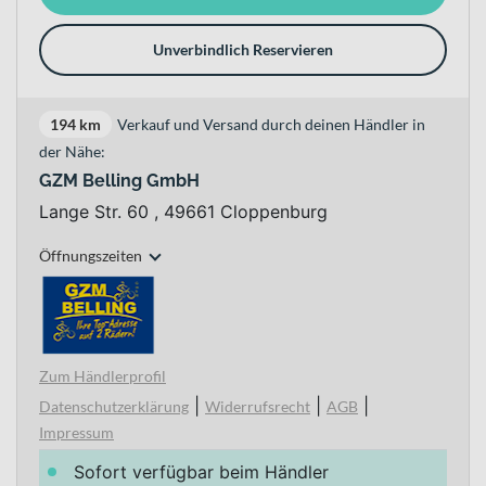
Unverbindlich Reservieren
194 km
Verkauf und Versand durch deinen Händler in
der Nähe:
GZM Belling GmbH
Lange Str. 60 , 49661 Cloppenburg
Öffnungszeiten
Zum Händlerprofil
|
|
|
Datenschutzerklärung
Widerrufsrecht
AGB
Impressum
Sofort verfügbar beim Händler