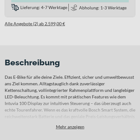
Lieferung: 4-7 Werktage
Abholung: 1-3 Werktage
Alle Angebote (2) ab 2.599,00 €
Beschreibung
Das E-Bike für alle deine Ziele. Effizient, sicher und umweltbewusst
ans Ziel kommen. Alltagstauglich dank zuverlässiger
Kettenschaltung, vollintegrierter Rahmenplattform und langlebiger
LED-Beleuchtung. Es kommt mit praktischen Features wie dem
Intuvia 100 Display zur intuitiven Steuerung – das überzeugt auch
echte Tourenfahrer. Wenn es das kraftvolle Bosch Smart System, die
reichweitenstark Batterie und das geniale Preis-Leistungsverhältnis
nicht schon längst getan haben.
Mehr anzeigen