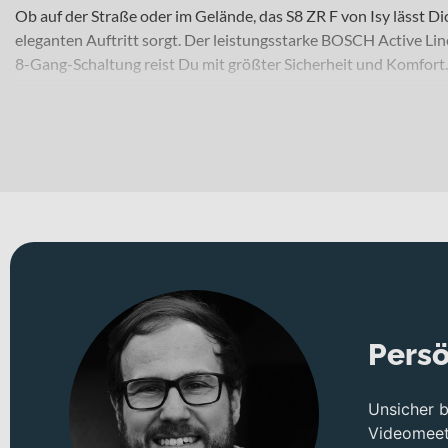
Ob auf der Straße oder im Gelände, das S8 ZR F von Isy lässt D
eleganten Auftritt sorgt. Der leistungsstarke BOSCH Active Lin
8-Gang-Schaltung reist Du mit größter Sicherheit und Komfort. 
Persö
Unsicher 
Videomeeti