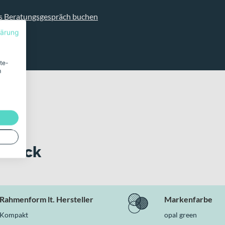
s Beratungsgespräch buchen
lärung
ite-
m
 Blick
Rahmenform lt. Hersteller
Markenfarbe
Kompakt
opal green