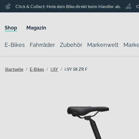
Click & Collect: Hole dein Bike direkt beim Händler ab.
O
Shop
Magazin
E-Bikes
Fahrräder
Zubehör
Markenwelt
Mark
Startseite
E-Bikes
i:SY
i:SY S8 ZR F