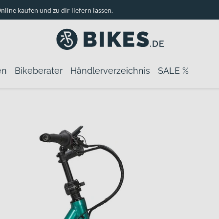
nline kaufen und zu dir liefern lassen.
en
Bikeberater
Händlerverzeichnis
SALE %