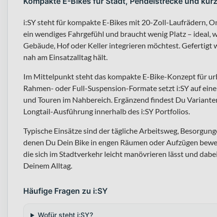
Kompakte E-Bikes für Stadt, Pendelstrecke und kur
i:SY steht für kompakte E-Bikes mit 20-Zoll-Laufrädern, 
ein wendiges Fahrgefühl und braucht wenig Platz – ideal, 
Gebäude, Hof oder Keller integrieren möchtest. Gefertig
nah am Einsatzalltag hält.
Im Mittelpunkt steht das kompakte E-Bike-Konzept für urb
Rahmen- oder Full-Suspension-Formate setzt i:SY auf eine 
und Touren im Nahbereich. Ergänzend findest Du Varianten
Longtail-Ausführung innerhalb des i:SY Portfolios.
Typische Einsätze sind der tägliche Arbeitsweg, Besorgun
denen Du Dein Bike in engen Räumen oder Aufzügen bewe
die sich im Stadtverkehr leicht manövrieren lässt und dabe
Deinem Alltag.
Häufige Fragen zu i:SY
Wofür steht i:SY?