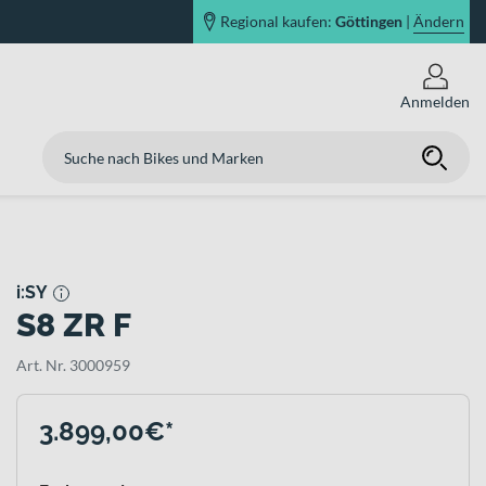
Regional kaufen:
Göttingen
|
Ändern
Anmelden
i:SY
S8 ZR F
Art. Nr. 3000959
3.899,00€*