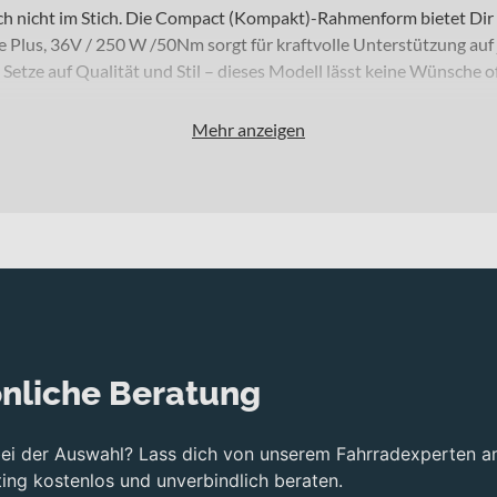
ich nicht im Stich. Die Compact (Kompakt)-Rahmenform bietet Dir 
e Plus, 36V / 250 W /50Nm sorgt für kraftvolle Unterstützung auf
Setze auf Qualität und Stil – dieses Modell lässt keine Wünsche o
Mehr anzeigen
nliche Beratung
bei der Auswahl? Lass dich von unserem Fahrradexperten a
ng kostenlos und unverbindlich beraten.