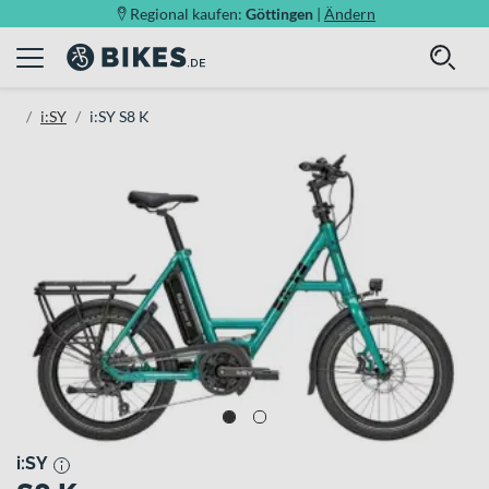
Regional kaufen:
Göttingen
|
Ändern
i:SY
i:SY S8 K
i:SY