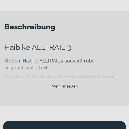
Beschreibung
Haibike ALLTRAIL 3
Mit dem Haibike ALLTRAIL 3 souverän über
anspruchsvolle Trails
Wenn du ein E-Mountainbike suchst, das dich auf technischen
Trails ebenso unterstützt wie auf längeren Touren, brauchst du eine
Mehr anzeigen
durchdachte Kombination aus kraftvollem Antrieb, sensibler
Federung und robuster Bauweise. Das
Haibike ALLTRAIL 3
bietet
dir genau diese Balance und richtet sich an sportlich orientierte
Fahrerinnen und Fahrer, die Wert auf Leistung, Kontrolle und
vielseitige Einsatzmöglichkeiten legen.
Für welche Einsätze eignet sich dieses Bike?