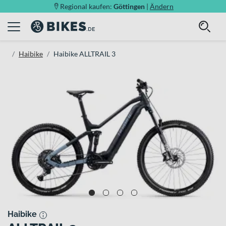
Regional kaufen:
Göttingen
|
Ändern
Haibike
Haibike ALLTRAIL 3
Haibike