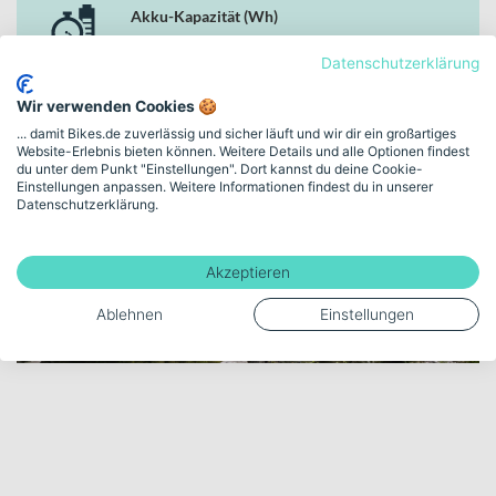
Akku-Kapazität (Wh)
stabiles, kontrolliertes Fahrgefühl auf anspruchsvollem Terrain.
720
Datenschutzerklärung
Wir verwenden Cookies 🍪
Mehr anzeigen
... damit Bikes.de zuverlässig und sicher läuft und wir dir ein großartiges
Website-Erlebnis bieten können. Weitere Details und alle Optionen findest
du unter dem Punkt "Einstellungen". Dort kannst du deine Cookie-
Einstellungen anpassen. Weitere Informationen findest du in unserer
Datenschutzerklärung.
POWER. PERFORMANCE. E-MTB DNA.
Akzeptieren
Entdecke HAIBIKE in
unserer Markenwelt
Ablehnen
Einstellungen
We are ePerformance.
Zur HAIBIKE Markenwelt