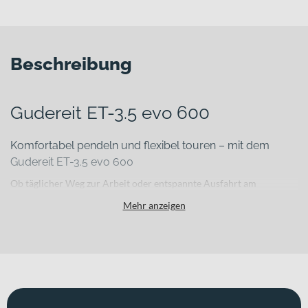
Beschreibung
Gudereit ET-3.5 evo 600
Komfortabel pendeln und flexibel touren – mit dem
Gudereit ET-3.5 evo 600
Ob täglicher Weg zur Arbeit oder entspannte Ausfahrt am
Wochenende: Im urbanen Alltag brauchst du ein E-Bike, das
Mehr anzeigen
zuverlässig unterstützt, komfortabel fährt und technisch
durchdacht ist. Das Gudereit ET-3.5 evo 600 verbindet einen
robusten Aluminiumrahmen mit einem leistungsstarken Bosch
Antriebssystem und bietet dir genau die Mischung aus Stabilität,
Effizienz und Komfort, die du für vielseitige Einsätze suchst.
Für welche Einsätze eignet sich dieses Bike?