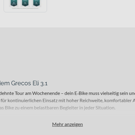
em Grecos Eli 3.1
hnte Tour am Wochenende – dein E‑Bike muss vielseitig sein und d
ike für kontinuierlichen Einsatz mit hoher Reichweite, komfortabl
 Bike zu einem belastbaren Begleiter in jeder Situation.
Mehr anzeigen
hrende, die Wert auf Komfort und Reichweite legen. Dank seines z