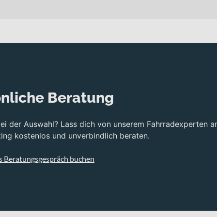
ür längere Wochenendausflüge. Mit einem Gesamtgewicht von 28 kg
 befestigten Strecken.
t den verbauten Reifen VR: Schwalbe Super Moto-X 584-30, HR: Sc
uren.
 ausgeführt, was dir einen besonders bequemen Auf- und Abstieg e
nliche Beratung
robuster Bauweise und komfortorientierter Ausstattung. Die luftg
nter zu fahren. Für präzise Verzögerung sorgen vorne wie hinte
bei der Auswahl? Lass dich von unserem Fahrradexperten a
msen unterstützen.
ng kostenlos und unverbindlich beraten.
te. So findest du stets die passende Übersetzung für unterschied
s Beratungsgespräch buchen
htung mit Trelock LS380 VEO 50Lux Frontleuchte und Herrmans H-T
r regelkonform. Für zusätzlichen Komfort sorgt die Satori Harmon
er dich kraftvoll bei deinen Touren unterstützt. Gespeist wird