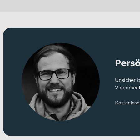
Pendelfahrten zwischen Wohnort und Arbeitsplatz ebenso wie f
sicheres Fahrgefühl – egal ob auf asphaltierten Wegen oder gut
Gefahren wird auf Laufrädern in 27,5 Zoll. In Kombination mi
ruhiges Abrollverhalten – ideal für Stadtfahrten und längere To
Erhältlich ist das Bike in „schwarz matt“ und als Mono-Rahmen
Technisches Konzept und Systemintegration
Persö
Das Grecos Eli 3.1 setzt auf eine durchdachte Kombination aus 
Dämpfung an deine Strecke anzupassen und bei Bedarf effizie
Unsicher 
höherem Tempo oder zusätzlicher Beladung kontrolliertes Bre
Videomeeti
Geschaltet wird über eine 11-Gang-Kettenschaltung mit KMC Ket
Kostenlose
Im Alltag profitierst du zudem von der fest verbauten Beleuc
ausgewiesen ist, bewegst du dich im öffentlichen Straßenverkeh
Antrieb und Energieversorgung
Im Zentrum steht der Bosch Performance Line CX BES5 Motor, d