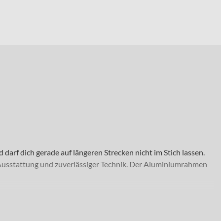
arf dich gerade auf längeren Strecken nicht im Stich lassen.
er Ausstattung und zuverlässiger Technik. Der Aluminiumrahmen
ulässigen Gesamtgewichts von 120 kg eignet sich das Grecos für