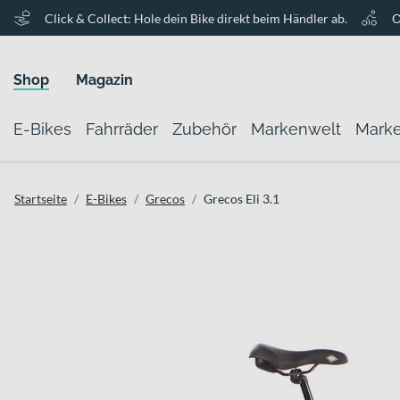
Click & Collect: Hole dein Bike direkt beim Händler ab.
O
Shop
Magazin
E-Bikes
Fahrräder
Zubehör
Markenwelt
Mark
Startseite
E-Bikes
Grecos
Grecos Eli 3.1