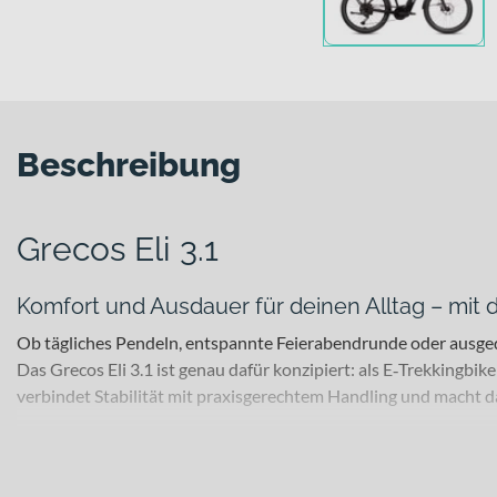
Beschreibung
Grecos Eli 3.1
Komfort und Ausdauer für deinen Alltag – mit d
Ob tägliches Pendeln, entspannte Feierabendrunde oder ausgede
Das Grecos Eli 3.1 ist genau dafür konzipiert: als E‑Trekkingb
verbindet Stabilität mit praxisgerechtem Handling und macht das
Für welche Einsätze eignet sich dieses Bike?
Dieses E‑Trekkingbike richtet sich an Alltags- und Tourenradfa