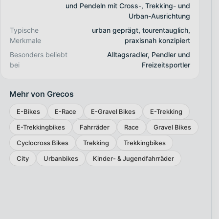
und Pendeln mit Cross-, Trekking- und
Urban-Ausrichtung
Typische
urban geprägt, tourentauglich,
Merkmale
praxisnah konzipiert
Besonders beliebt
Alltagsradler, Pendler und
bei
Freizeitsportler
Mehr von Grecos
E-Bikes
E-Race
E-Gravel Bikes
E-Trekking
E-Trekkingbikes
Fahrräder
Race
Gravel Bikes
Cyclocross Bikes
Trekking
Trekkingbikes
City
Urbanbikes
Kinder- & Jugendfahrräder