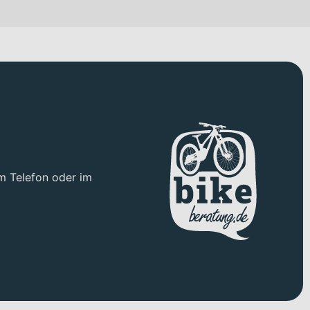
 steht das Bike satt auf der Straße und vermittelt ein
hwalbe Super Moto-X 584-30 erhältst du viel Komfort und ein
rmöglicht und den Alltagsnutzen zusätzlich erhöht.
efederten Gabel mit Hydraulic Lockout erlaubt dir, die
n MAGURA MT4 Hydraulische Scheibenbremsen, die auch bei
m Telefon oder im
liche Streckenprofile.
race Rückleuchte. Da die Straßenzulassung mit „Ja“
y-LT2 Sattelstütze, die Unebenheiten effektiv abmildert.
 das System vom Bosch Powertube 800Wh Akku mit einer