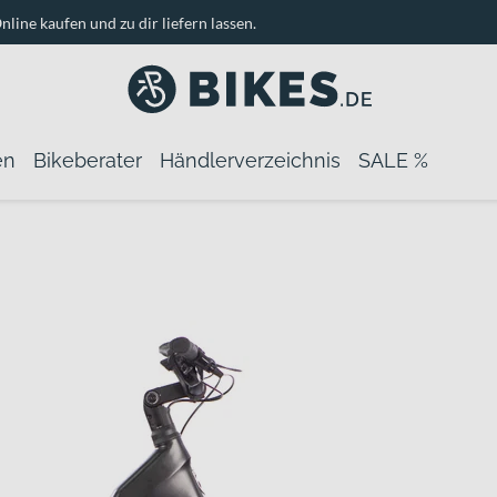
nline kaufen und zu dir liefern lassen.
en
Bikeberater
Händlerverzeichnis
SALE %