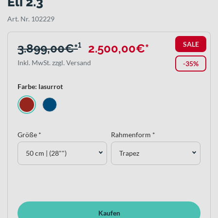
Eli 2.3
Art. Nr. 102229
SALE
3.899,00€*
¹
2.500,00€*
Inkl. MwSt. zzgl. Versand
-35%
Farbe: lasurrot
Größe *
Rahmenform *
50 cm | (28"")
Trapez
Kaufen