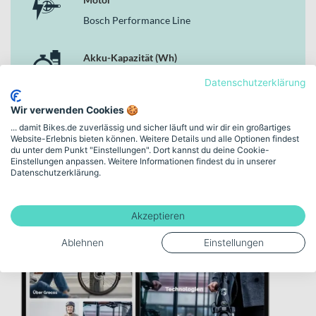
Laufrädern, 5-Gang-Nabenschaltung und Straßenzulassung bietet
es Dir genau die Zuverlässigkeit und den Komfort, den Du im
Bosch Performance Line
urbanen Alltag erwartest.
Akku-Kapazität (Wh)
625
Datenschutzerklärung
Wir verwenden Cookies 🍪
Mehr anzeigen
... damit Bikes.de zuverlässig und sicher läuft und wir dir ein großartiges
Website-Erlebnis bieten können. Weitere Details und alle Optionen findest
du unter dem Punkt "Einstellungen". Dort kannst du deine Cookie-
Einstellungen anpassen. Weitere Informationen findest du in unserer
Datenschutzerklärung.
Akzeptieren
Ablehnen
Einstellungen