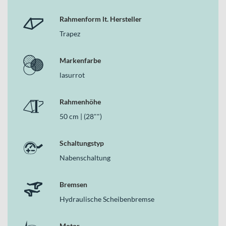
Leichter und stabiler Aluminiumrahmen für den täglichen
Rahmenform lt. Hersteller
Einsatz
Bosch Performance Line Motor mit Bosch PowerTube
Trapez
625Wh Akku (625 Wh)
Intuitive Bedienung über das Bosch Intuvia Display
Markenfarbe
SHIMANO MT200 Hydraulische Scheibenbremsen vorne
und hinten plus Rücktrittbremse
lasurrot
5-Gang-Nabenschaltung für unkompliziertes Schalten im
Stadtverkehr
Rahmenhöhe
Herrmanns MR-8E 60 Lux Frontleuchte und Axa Blueline
50 cm | (28"")
Standard Rückleuchte mit Straßenzulassung
Zulässiges Gesamtgewicht von 120 kg für alltagstaugliche
Belastbarkeit
Schaltungstyp
Warum dieses Bike in der Kategorie E-Citybikes
Nabenschaltung
überzeugt
Bremsen
Als durchdachtes E-Citybike kombiniert das Grecos Eli 2.3 einen
leichten Aluminiumrahmen, den ausdauernden Bosch PowerTube
Hydraulische Scheibenbremse
625Wh Akku, den Bosch Performance Line Motor und bewährte
SHIMANO MT200 Hydraulische Scheibenbremsen. Mit 28 Zoll
Motor