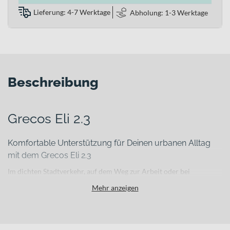
Lieferung: 4-7 Werktage
Abholung: 1-3 Werktage
Beschreibung
Grecos Eli 2.3
Komfortable Unterstützung für Deinen urbanen Alltag
mit dem Grecos Eli 2.3
Im dichten Stadtverkehr, auf dem Weg zur Arbeit oder bei
spontanen Besorgungen willst Du Dich auf Dein E-Bike verlassen
Mehr anzeigen
können. Das Grecos Eli 2.3 ist ein komfortorientiertes E-Citybike
für die urbane Alltagsmobilität, das Dich zuverlässig durch den Tag
bringt. Der leichte Aluminiumrahmen sorgt für ein ausgewogenes
Fahrgefühl, während die 5-Gang-Nabenschaltung und kraftvolle