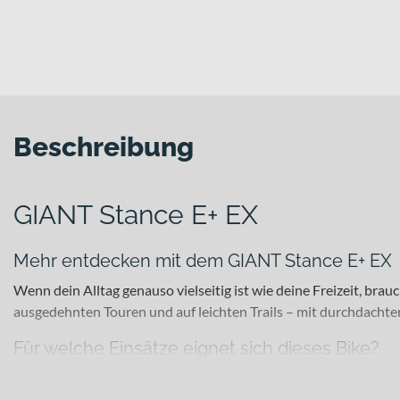
Beschreibung
GIANT Stance E+ EX
Mehr entdecken mit dem GIANT Stance E+ EX
Wenn dein Alltag genauso vielseitig ist wie deine Freizeit, br
ausgedehnten Touren und auf leichten Trails – mit durchdachter
Für welche Einsätze eignet sich dieses Bike?
Dieses E-Bike richtet sich an Alltags- und Freizeitfahrer mit A
Mobility und geländeorientierte Ausfahrten konzipiert. Der lei