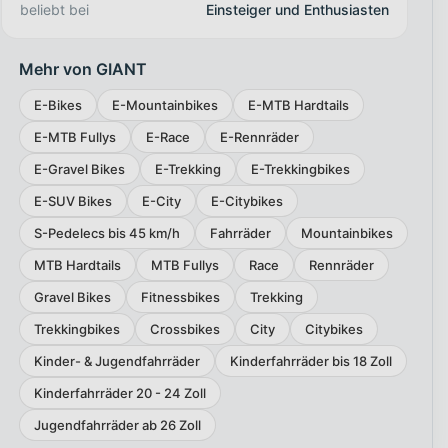
beliebt bei
Einsteiger und Enthusiasten
Mehr von GIANT
E-Bikes
E-Mountainbikes
E-MTB Hardtails
E-MTB Fullys
E-Race
E-Rennräder
E-Gravel Bikes
E-Trekking
E-Trekkingbikes
E-SUV Bikes
E-City
E-Citybikes
S-Pedelecs bis 45 km/h
Fahrräder
Mountainbikes
MTB Hardtails
MTB Fullys
Race
Rennräder
Gravel Bikes
Fitnessbikes
Trekking
Trekkingbikes
Crossbikes
City
Citybikes
Kinder- & Jugendfahrräder
Kinderfahrräder bis 18 Zoll
Kinderfahrräder 20 - 24 Zoll
Jugendfahrräder ab 26 Zoll