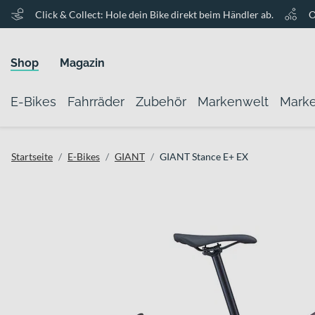
Click & Collect: Hole dein Bike direkt beim Händler ab.
O
Shop
Magazin
E-Bikes
Fahrräder
Zubehör
Markenwelt
Mark
Startseite
E-Bikes
GIANT
GIANT Stance E+ EX