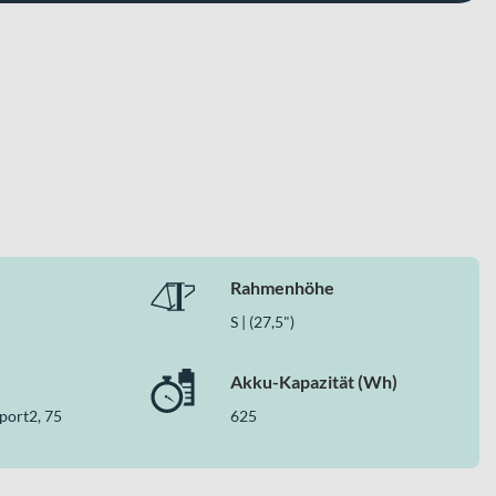
tzungsstufen intuitiv anpassen. Motor, Akku und Display sind
Rahmenhöhe
S | (27,5")
it 140 mm und 125 mm Federweg sowie einen kraftvollen 75 Nm
Akku-Kapazität (Wh)
 Reserven für Alltag, Tour und Trail – eine vielseitige Lösung
port2, 75
625