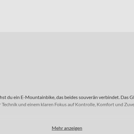
auchst du ein E-Mountainbike, das beides souverän verbindet. Das 
 Technik und einem klaren Fokus auf Kontrolle, Komfort und Zuver
nspruch an Qualität und Vielseitigkeit. Als E-MTB Fully innerhalb 
Mehr anzeigen
chte und robuste Aluminiumrahmen bietet eine solide Basis für unt