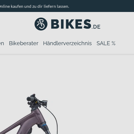
nline kaufen und zu dir liefern lassen.
en
Bikeberater
Händlerverzeichnis
SALE %