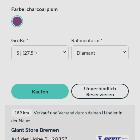
Farbe: charcoal plum
Größe *
Rahmenform *
S | (27,5")
Diamant
Unverbindlich
Kaufen
Reservieren
189 km
Verkauf und Versand durch deinen Händler in
der Nähe:
Giant Store Bremen
Auf der Höhe 6 , 28357