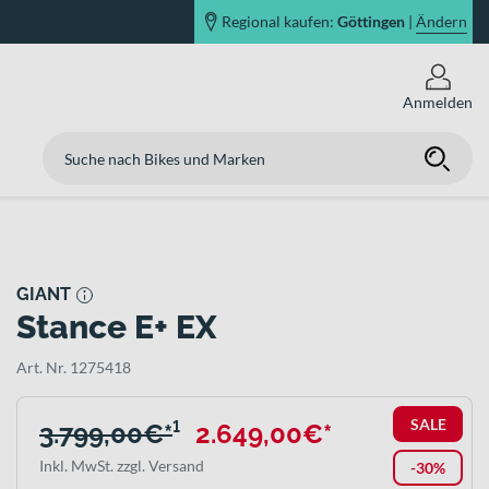
Regional kaufen:
Göttingen
|
Ändern
Anmelden
GIANT
Stance E+ EX
Art. Nr. 1275418
SALE
3.799,00€*
¹
2.649,00€*
Inkl. MwSt. zzgl. Versand
-30%