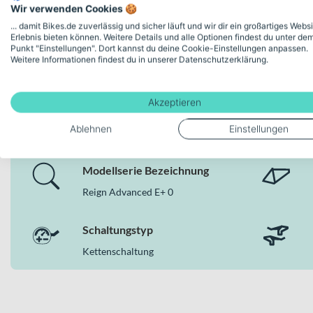
Wir verwenden Cookies 🍪
Fox 38 Factory Gabel mit 180 mm Federweg und Fox Floa
... damit Bikes.de zuverlässig und sicher läuft und wir dir ein großartiges Webs
SRAM X0 Eagle Transmission 12-Gang Kettenschaltung für
Erlebnis bieten können. Weitere Details und alle Optionen findest du unter de
Kraftvoller GIANT SyncDrive Race Motor mit 90 Nm für a
Punkt "Einstellungen". Dort kannst du deine Cookie-Einstellungen anpassen.
Weitere Informationen findest du in unserer Datenschutzerklärung.
EnergyPak Smart 560 Wh Akku für lange Touren im Gelä
Hydraulische SRAM Maven Ultimate Scheibenbremsen fü
Gripstarke Maxxis Reifen in Tubeless Ready Ausführung fü
Deine Bike-Features auf einen
Akzeptieren
Warum dieses Bike in der Kategorie E-MTB Ful
Ablehnen
Einstellungen
Als konsequent auf Performance ausgelegtes E-MTB Fully ver
belastbaren Carbonrahmen. GIANT schafft damit ein Gesamtpake
Modellserie Bezeichnung
Kompromisse eingehen willst. Erhältlich ist das Bike in der Farb
Reign Advanced E+ 0
Schaltungstyp
Kettenschaltung