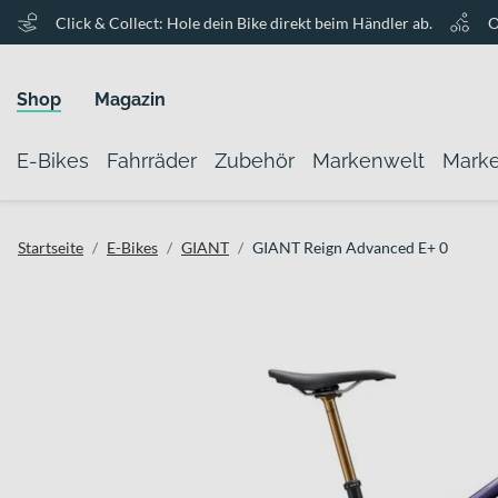
Click & Collect: Hole dein Bike direkt beim Händler ab.
O
Shop
Magazin
E-Bikes
Fahrräder
Zubehör
Markenwelt
Mark
Startseite
E-Bikes
GIANT
GIANT Reign Advanced E+ 0