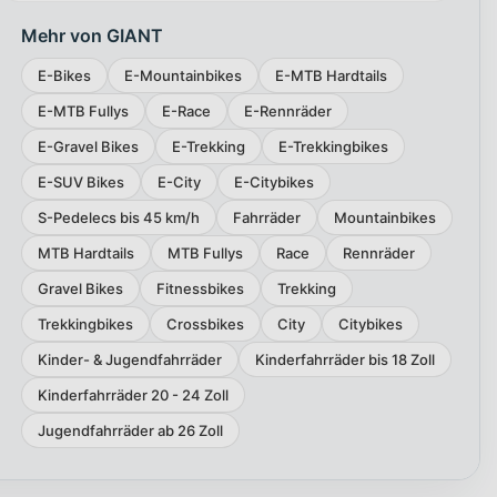
Mehr von GIANT
E-Bikes
E-Mountainbikes
E-MTB Hardtails
E-MTB Fullys
E-Race
E-Rennräder
E-Gravel Bikes
E-Trekking
E-Trekkingbikes
E-SUV Bikes
E-City
E-Citybikes
S-Pedelecs bis 45 km/h
Fahrräder
Mountainbikes
MTB Hardtails
MTB Fullys
Race
Rennräder
Gravel Bikes
Fitnessbikes
Trekking
Trekkingbikes
Crossbikes
City
Citybikes
Kinder- & Jugendfahrräder
Kinderfahrräder bis 18 Zoll
Kinderfahrräder 20 - 24 Zoll
Jugendfahrräder ab 26 Zoll