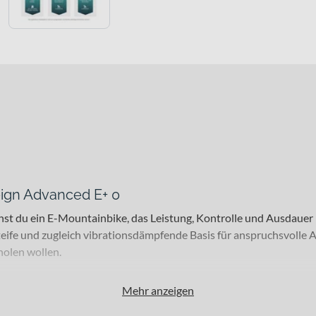
ign Advanced E+ 0
uchst du ein E-Mountainbike, das Leistung, Kontrolle und Ausdaue
ife und zugleich vibrationsdämpfende Basis für anspruchsvolle Ab
holen wollen.
Mehr anzeigen
mbitionierte Endurance-Fahrer und Trail-Enthusiasten mit hohem