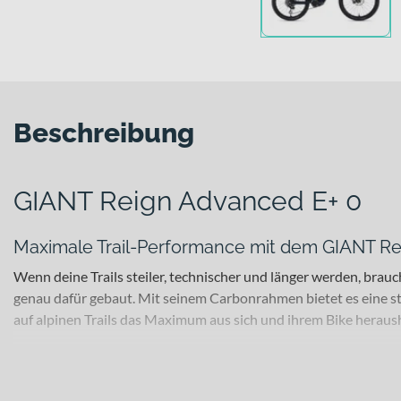
Beschreibung
GIANT Reign Advanced E+ 0
Maximale Trail-Performance mit dem GIANT Re
Wenn deine Trails steiler, technischer und länger werden, bra
genau dafür gebaut. Mit seinem Carbonrahmen bietet es eine ste
auf alpinen Trails das Maximum aus sich und ihrem Bike heraus
Für welche Einsätze eignet sich dieses Bike?
Dieses leistungsorientierte E-Mountainbike richtet sich an a