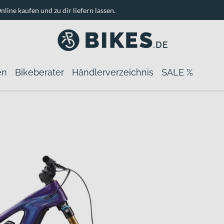
nline kaufen und zu dir liefern lassen.
en
Bikeberater
Händlerverzeichnis
SALE %