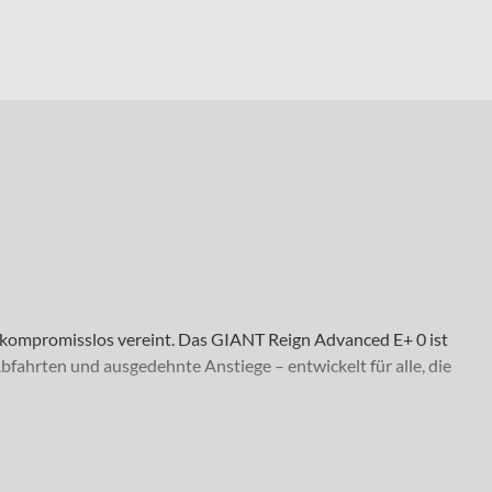
r kompromisslos vereint. Das GIANT Reign Advanced E+ 0 ist
fahrten und ausgedehnte Anstiege – entwickelt für alle, die
 Anspruch an Performance und Fahrkomfort. Ob Enduro-