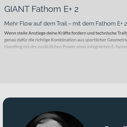
GIANT Fathom E+ 2
Mehr Flow auf dem Trail – mit dem Fathom E+ 2
Wenn steile Anstiege deine Kräfte fordern und technische Trail
genau dafür die richtige Kombination aus sportlicher Geometri
Handling mit der zusätzlichen Power eines integrierten E-System
Für welche Einsätze eignet sich dieses Bike?
Dieses E-Mountainbike richtet sich an sportlich orientierte R
ausgedehnte Tour im All-Mountain-Bereich: Mit Laufrädern in 29
hinten – sorgen für verlässlichen Grip und Traktion auf gemisch
Trail setzt.
Technisches Konzept und Systemintegration
Der Rahmen aus Aluminium bildet die stabile Basis für sportli
effektiv absorbiert und dir auf technischen Passagen mehr K
vorne und hinten zum Einsatz – ideal für präzise Bremsmanöver 