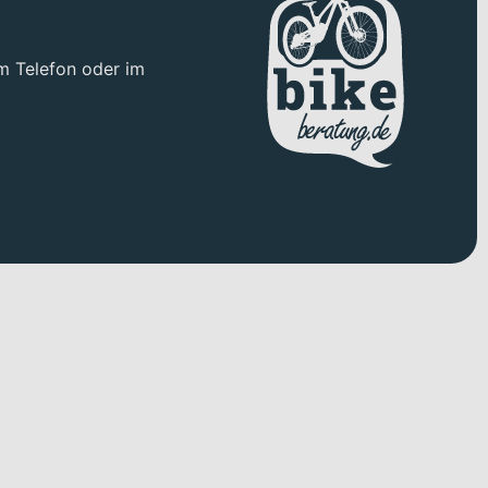
e Anforderungen eines E-Mountainbikes abgestimmt ist. Für
e jeweilige Fahrsituation anpassen kannst. Das Gesamtgewicht
m Telefon oder im
tzt dich kraftvoll bei steilen Anstiegen und sorgt für eine
uf ausgedehnten Gelände-Touren für die nötige Reichweite sorgt.
armonisch in das GIANT Ökosystem integriert und bildet eine