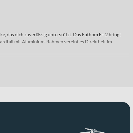
ke, das dich zuverlässig unterstützt. Das Fathom E+ 2 bringt
Hardtail mit Aluminium-Rahmen vereint es Direktheit im
de lieben. Ob Cross-Country-Runde mit knackigen Anstiegen oder
 Die breiten Maxxis Rekon Reifen in 29 x 2.4" – vorne wie
lack“, wodurch du auch optisch ein klares Statement auf dem
XCR 34 Federgabel mit 130 mm Federweg, die Unebenheiten
eibenbremsen vom Typ Tektro HD-M285 mit 180 mm Bremsscheiben