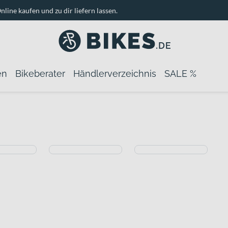
nline kaufen und zu dir liefern lassen.
en
Bikeberater
Händlerverzeichnis
SALE %