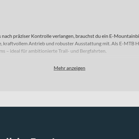
s nach präziser Kontrolle verlangen, brauchst du ein E-Mountainbi
e, kraftvollem Antrieb und robuster Ausstattung mit. Als E-MTB 
s – ideal für ambitionierte Trail- und Bergfahrten.
Mehr anzeigen
iderinnen und Rider, die anspruchsvolle Trails und bergiges Gelän
 Zoll rollt das Bike souverän über Wurzeln und lose Untergründe.
tem Terrain. Erhältlich ist das Bike in „sun beam“ und „gunmetal b
che Einsätze im Gelände. An der Front arbeitet eine SR Suntour 
ontrolle gibt. Für sicheres Verzögern kommen hydraulische Sch
auf steilen Abfahrten.