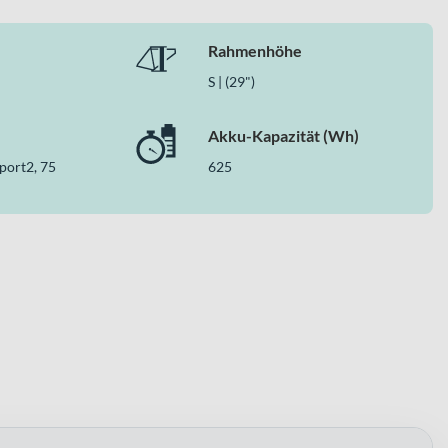
Rahmenhöhe
 Sport2 Antrieb und 130 mm Federgabel für anspruchsvolle
S | (29")
dern und hydraulischen Scheibenbremsen machen es zu einem
Akku-Kapazität (Wh)
port2, 75
625