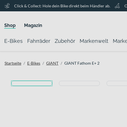
Click & Collect: Hole dein Bike direkt beim Händler ab.
O
Shop
Magazin
E-Bikes
Fahrräder
Zubehör
Markenwelt
Mark
Startseite
E-Bikes
GIANT
GIANT Fathom E+ 2