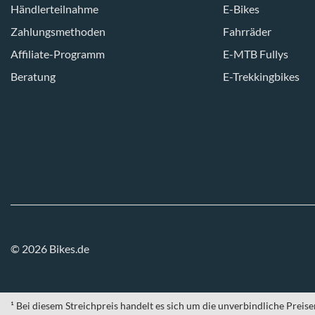
Händlerteilnahme
E-Bikes
Zahlungsmethoden
Fahrräder
Affiliate-Programm
E-MTB Fullys
Beratung
E-Trekkingbikes
© 2026 Bikes.de
¹ Bei diesem Streichpreis handelt es sich um die unverbindliche Prei