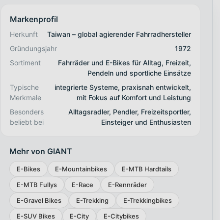
Markenprofil
Herkunft
Taiwan – global agierender Fahrradhersteller
Gründungsjahr
1972
Sortiment
Fahrräder und E-Bikes für Alltag, Freizeit,
Pendeln und sportliche Einsätze
Typische
integrierte Systeme, praxisnah entwickelt,
Merkmale
mit Fokus auf Komfort und Leistung
Besonders
Alltagsradler, Pendler, Freizeitsportler,
beliebt bei
Einsteiger und Enthusiasten
Mehr von GIANT
E-Bikes
E-Mountainbikes
E-MTB Hardtails
E-MTB Fullys
E-Race
E-Rennräder
E-Gravel Bikes
E-Trekking
E-Trekkingbikes
E-SUV Bikes
E-City
E-Citybikes