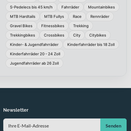
S-Pedelecs bis 45 km/h
Fahrräder
Mountainbikes
MTB Hardtails
MTB Fullys
Race
Rennräder
Gravel Bikes
Fitnessbikes
Trekking
Trekkingbikes
Crossbikes
City
Citybikes
Kinder- & Jugendfahrräder
Kinderfahrräder bis 18 Zoll
Kinderfahrräder 20 - 24 Zoll
Jugendfahrräder ab 26 Zoll
Newsletter
Senden