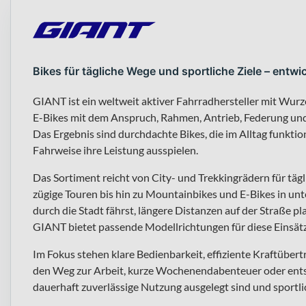
Bikes für tägliche Wege und sportliche Ziele – entwic
GIANT ist ein weltweit aktiver Fahrradhersteller mit Wurz
E-Bikes mit dem Anspruch, Rahmen, Antrieb, Federung un
Das Ergebnis sind durchdachte Bikes, die im Alltag funktio
Fahrweise ihre Leistung ausspielen.
Das Sortiment reicht von City- und Trekkingrädern für täg
zügige Touren bis hin zu Mountainbikes und E-Bikes in un
durch die Stadt fährst, längere Distanzen auf der Straße pl
GIANT bietet passende Modellrichtungen für diese Einsätz
Im Fokus stehen klare Bedienbarkeit, effiziente Kraftübert
den Weg zur Arbeit, kurze Wochenendabenteuer oder ents
dauerhaft zuverlässige Nutzung ausgelegt sind und sportl