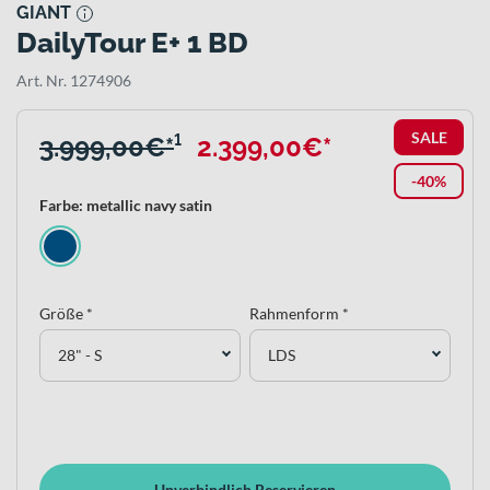
GIANT
DailyTour E+ 1 BD
Art. Nr. 1274906
SALE
3.999,00€*
¹
2.399,00€*
-40%
Farbe: metallic navy satin
Größe *
Rahmenform *
28" - S
LDS
Unverbindlich Reservieren