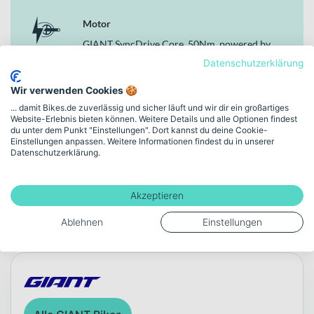
Motor
GIANT SyncDrive Core, 50Nm, powered by
Yamaha
Datenschutzerklärung
Wir verwenden Cookies 🍪
Akku-Kapazität (Wh)
... damit Bikes.de zuverlässig und sicher läuft und wir dir ein großartiges
625
Website-Erlebnis bieten können. Weitere Details und alle Optionen findest
du unter dem Punkt "Einstellungen". Dort kannst du deine Cookie-
Einstellungen anpassen. Weitere Informationen findest du in unserer
Datenschutzerklärung.
Mehr anzeigen
Akzeptieren
Ablehnen
Einstellungen
Über die Marke GIANT