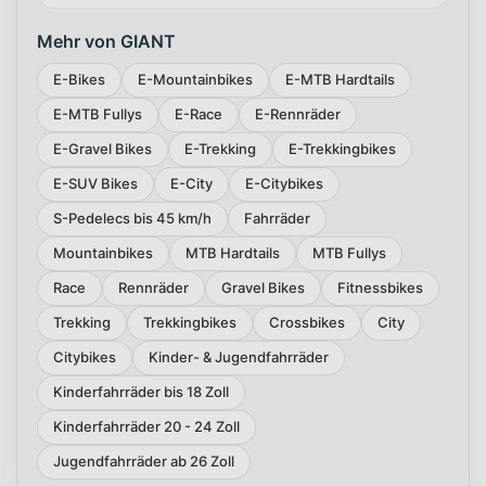
Mehr von GIANT
E-Bikes
E-Mountainbikes
E-MTB Hardtails
E-MTB Fullys
E-Race
E-Rennräder
E-Gravel Bikes
E-Trekking
E-Trekkingbikes
E-SUV Bikes
E-City
E-Citybikes
S-Pedelecs bis 45 km/h
Fahrräder
Mountainbikes
MTB Hardtails
MTB Fullys
Race
Rennräder
Gravel Bikes
Fitnessbikes
Trekking
Trekkingbikes
Crossbikes
City
Citybikes
Kinder- & Jugendfahrräder
Kinderfahrräder bis 18 Zoll
Kinderfahrräder 20 - 24 Zoll
Jugendfahrräder ab 26 Zoll