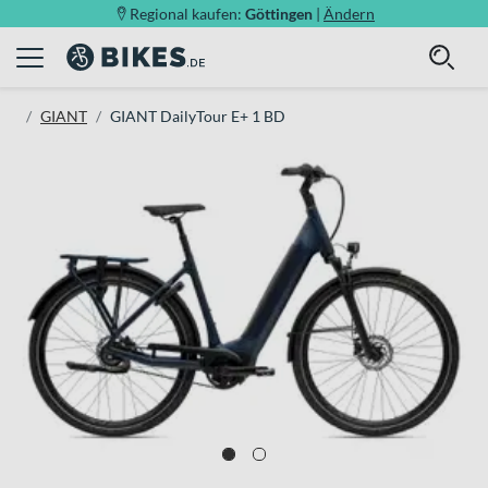
Regional kaufen:
Göttingen
|
Ändern
GIANT
GIANT DailyTour E+ 1 BD