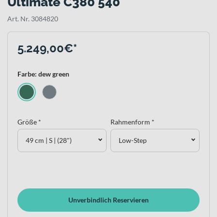
Ultimate C380 540
Art. Nr. 3084820
5.249,00€*
Farbe: dew green
Größe *
Rahmenform *
49 cm | S | (28")
Low-Step
Unverbindlich Reservieren