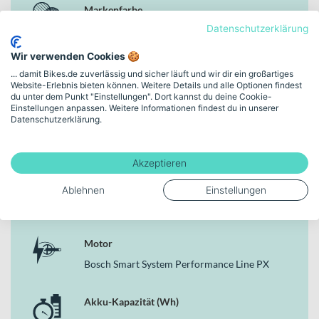
Markenfarbe
starke Unterstützung im Alltag
Bosch Kiox 500 Display für übersichtliche Steuerung und
Datenschutzerklärung
dew green
Kontrolle
Wir verwenden Cookies 🍪
SR Suntour MOBIE 34 Federgabel mit 80 mm Federweg für
Rahmenhöhe
spürbaren Komfort
... damit Bikes.de zuverlässig und sicher läuft und wir dir ein großartiges
Website-Erlebnis bieten können. Weitere Details und alle Optionen findest
Hydraulische Scheibenbremsen SHIMANO MT420 für
49 cm | S | (28")
du unter dem Punkt "Einstellungen". Dort kannst du deine Cookie-
sichere Verzögerung
Einstellungen anpassen. Weitere Informationen findest du in unserer
Schwalbe The Green Marathon 55-622 Reifen für langlebige
Datenschutzerklärung.
Schaltungstyp
City-Performance
Nabenschaltung
Herrmans MR10 90LUX Frontleuchte und Spanninga
Commuter Glow Rückleuchte mit Straßenzulassung
Akzeptieren
Wahlweise als High-Step oder Low-Step Rahmen in 28 Zoll
Bremsen
Ablehnen
Einstellungen
erhältlich
Hydraulische Scheibenbremse
Warum dieses Bike in der Kategorie E-Citybikes
überzeugt
Motor
Das Gazelle Ultimate C380 540 verbindet ein durchdachtes
Bosch Smart System Performance Line PX
E‑Antriebssystem von Bosch mit komfortabler Ausstattung wie 80
mm Federgabel, Nabenschaltung und hochwertigen
Akku-Kapazität (Wh)
Scheibenbremsen. In der Kategorie E-Citybikes steht es damit für
eine ausgewogene Kombination aus Alltagstauglichkeit, Komfort