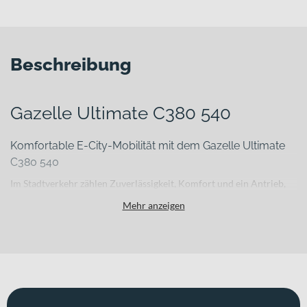
Beschreibung
Gazelle Ultimate C380 540
Komfortable E‑City-Mobilität mit dem Gazelle Ultimate
C380 540
Im Stadtverkehr zählen Zuverlässigkeit, Komfort und ein Antrieb,
der dich auf kurzen und mittleren Strecken souverän unterstützt.
Mehr anzeigen
Das Gazelle Ultimate C380 540 wurde genau dafür entwickelt: als
hochwertiges E‑Citybike für deinen urbanen Alltag. Mit einem
stabilen Aluminiumrahmen, einer sensibel ansprechenden SR
Suntour MOBIE 34 Federgabel mit 80 mm Federweg und
komfortablen 28 Zoll Laufrädern begleitet es dich entspannt durch
die Stadt – ob auf dem Weg zur Arbeit oder beim täglichen Einkauf.