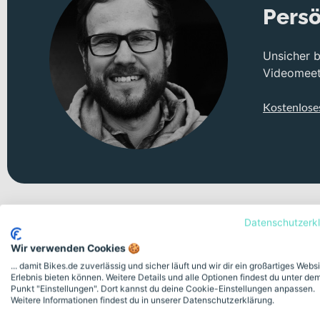
Persö
Unsicher 
Videomeeti
Kostenlose
Datenschutzerk
Wir verwenden Cookies 🍪
... damit Bikes.de zuverlässig und sicher läuft und wir dir ein großartiges Webs
Erlebnis bieten können. Weitere Details und alle Optionen findest du unter de
Punkt "Einstellungen". Dort kannst du deine Cookie-Einstellungen anpassen.
Deine Bike-Features auf einen
Weitere Informationen findest du in unserer Datenschutzerklärung.