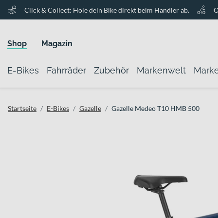
Click & Collect: Hole dein Bike direkt beim Händler ab.
O
Shop
Magazin
E-Bikes
Fahrräder
Zubehör
Markenwelt
Mark
Startseite
E-Bikes
Gazelle
Gazelle Medeo T10 HMB 500