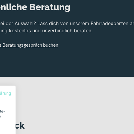
nliche Beratung
bei der Auswahl? Lass dich von unserem Fahrradexperten a
ng kostenlos und unverbindlich beraten.
s Beratungsgespräch buchen
lärung
ite-
m
 Blick