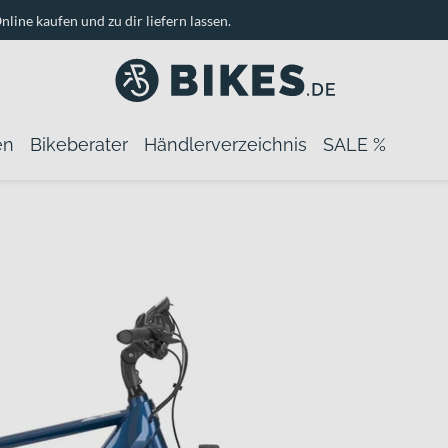
nline kaufen und zu dir liefern lassen.
en
Bikeberater
Händlerverzeichnis
SALE %