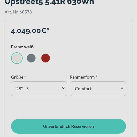
Upstreet5 5.41R 630Wh
Art. Nr. 68578
4.049,00€*
Farbe: weiß
Größe *
Rahmenform *
28" - S
Comfort
Unverbindlich Reservieren