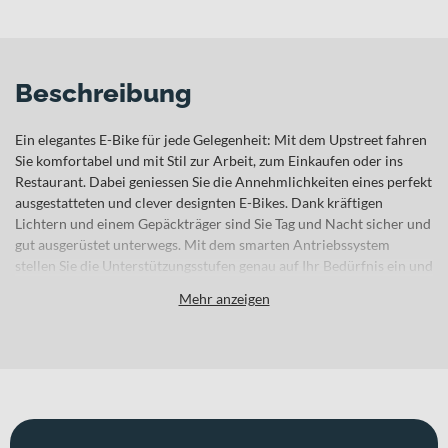
Beschreibung
Ein elegantes E-Bike für jede Gelegenheit: Mit dem Upstreet fahren
Sie komfortabel und mit Stil zur Arbeit, zum Einkaufen oder ins
Restaurant. Dabei geniessen Sie die Annehmlichkeiten eines perfekt
ausgestatteten und clever designten E-Bikes. Dank kräftigen
Lichtern und einem Gepäckträger sind Sie Tag und Nacht sicher und
gut ausgerüstet unterwegs. Mit dem smarten Antriebssystem
stellen Sie die Unterstützungsstufen genau auf Ihr Bedürfnis ein und
dank der GPS-Navigation fahren Sie jederzeit zielsicher. Der
Mehr anzeigen
kräftige Motor mit dem leistungsstarken Akku und der optionale
Range Extender bringen Sie locker ans Ziel – auch wenn dieses in
weiter Ferne liegt.