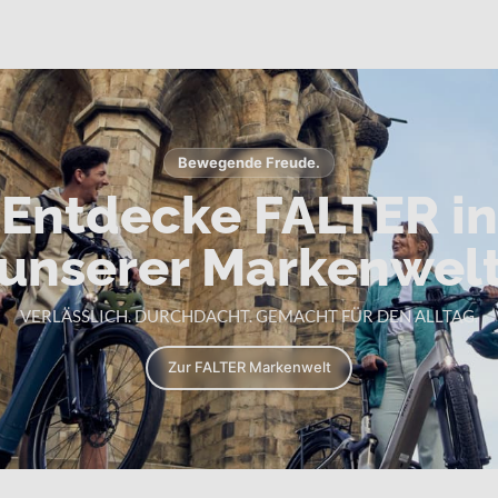
Bewegende Freude.
Entdecke FALTER in
unserer Markenwel
VERLÄSSLICH. DURCHDACHT. GEMACHT FÜR DEN ALLTAG.
Zur FALTER Markenwelt