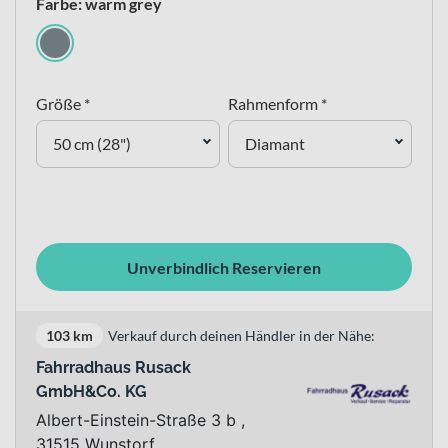
Farbe: warm grey
Größe *
Rahmenform *
50 cm (28")
Diamant
Unverbindlich Reservieren
103 km
Verkauf durch deinen Händler in der Nähe:
Fahrradhaus Rusack
GmbH&Co. KG
Albert-Einstein-Straße 3 b ,
31515 Wunstorf