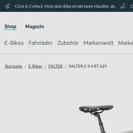
Click & Collect: Hole dein Bike direkt beim Händler ab.
O
Shop
Magazin
E-Bikes
Fahrräder
Zubehör
Markenwelt
Mark
Startseite
E-Bikes
FALTER
FALTER E 9.4 RT 625