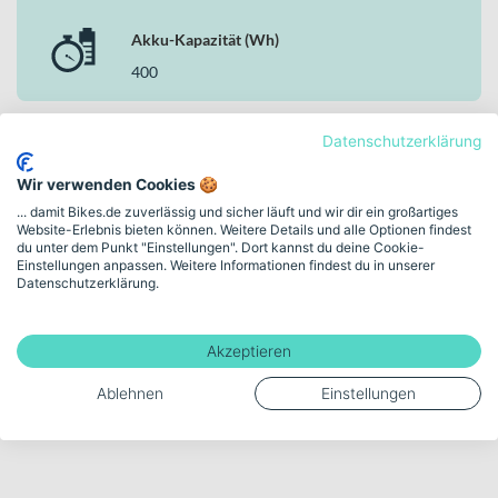
Akku-Kapazität (Wh)
400
Datenschutzerklärung
Mehr anzeigen
Wir verwenden Cookies 🍪
... damit Bikes.de zuverlässig und sicher läuft und wir dir ein großartiges
Website-Erlebnis bieten können. Weitere Details und alle Optionen findest
du unter dem Punkt "Einstellungen". Dort kannst du deine Cookie-
Bewegende Freude.
Einstellungen anpassen. Weitere Informationen findest du in unserer
Datenschutzerklärung.
Entdecke FALTER in
unserer Markenwelt
Akzeptieren
VERLÄSSLICH. DURCHDACHT. GEMACHT FÜR DEN
ALLTAG.
Ablehnen
Einstellungen
Zur FALTER Markenwelt