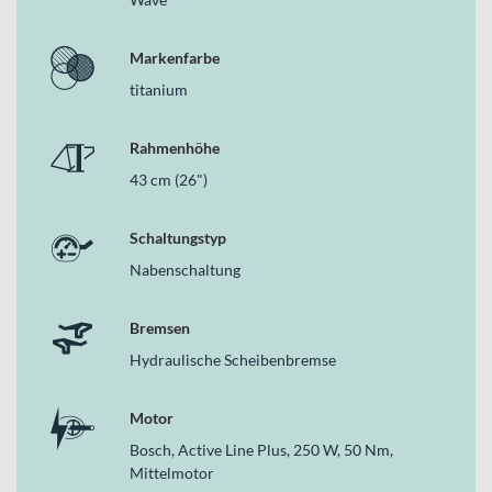
Front
StVZO-konforme Ausstattung mit integriertem Lichtsystem
Markenfarbe
MIK-Gepäckträger für flexible Transportlösungen
titanium
Warum dieses Modell im Bereich der E-Citybikes
überzeugt
Rahmenhöhe
Das FALTER E 9.0 FL 400 verbindet alltagstaugliche Ausstattung,
43 cm (26")
komfortorientierte Geometrie und bewährte Bosch-
Antriebstechnik zu einem stimmigen Gesamtpaket. Du erhältst ein
E-Bike, das Dich zuverlässig durch den Stadtverkehr bringt, Dir auf
Schaltungstyp
Touren Sicherheit vermittelt und dabei auf wartungsarme
Nabenschaltung
Komponenten setzt. So wird jede Fahrt im Bereich der E-Citybikes
zu einer entspannten und souveränen Erfahrung.
Bremsen
Hydraulische Scheibenbremse
Motor
Bosch, Active Line Plus, 250 W, 50 Nm,
Mittelmotor