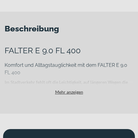
Beschreibung
FALTER E 9.0 FL 400
Komfort und Alltagstauglichkeit mit dem FALTER E 9.0
FL 400
Im Stadtverkehr fehlt oft die Leichtigkeit, auf längeren Wegen die
Ausdauer – und genau hier setzt das FALTER E 9.0 FL 400 an. Das E-
Mehr anzeigen
Bike unterstützt Dich zuverlässig auf dem täglichen Weg zur Arbeit,
beim Einkauf oder auf entspannten Touren am Wochenende. Die
aufrechte Sitzposition, der komfortable Wave-Rahmen aus
Aluminium und die zuverlässige Ausstattung sorgen dafür, dass Du
Dich vom ersten Meter an sicher und entspannt fühlst. In titanium
und black/dark blue erhältlich, unterstreicht das Bike seinen
modernen, zeitlosen Charakter auch optisch.