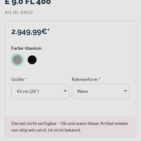
E 9.0 FL 400
Art. Nr. 43612
2.949,99€*
Farbe: titanium
Größe *
Rahmenform *
43 cm (26")
Wave
Derzeit nicht verfügbar - Ob und wann dieser Artikel wieder
vorrätig sein wird, ist nicht bekannt.