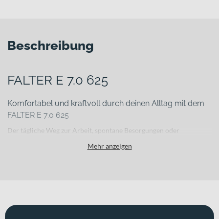
Beschreibung
FALTER E 7.0 625
Komfortabel und kraftvoll durch deinen Alltag mit dem
FALTER E 7.0 625
Der tägliche Weg zur Arbeit, spontane Besorgungen oder
ausgedehnte Wochenendtouren – im urbanen Umfeld brauchst du
Mehr anzeigen
ein E-Bike, das dich zuverlässig, komfortabel und souverän
unterstützt. Genau hier setzt das FALTER E 7.0 625 an: Als
durchdachtes E-Trekkingbike kombiniert es einen robusten
Aluminiumrahmen mit moderner Antriebstechnik und
komfortabler Ausstattung für entspannte Kilometer im
Stadtverkehr und darüber hinaus.