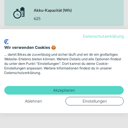
Akku-Kapazität (Wh)
625
Datenschutzerklärung
Mehr anzeigen
Wir verwenden Cookies 🍪
... damit Bikes.de zuverlässig und sicher läuft und wir dir ein großartiges
Website-Erlebnis bieten können. Weitere Details und alle Optionen findest
du unter dem Punkt "Einstellungen". Dort kannst du deine Cookie-
Bewegende Freude.
Einstellungen anpassen. Weitere Informationen findest du in unserer
Datenschutzerklärung.
Entdecke FALTER in
unserer Markenwelt
Akzeptieren
VERLÄSSLICH. DURCHDACHT. GEMACHT FÜR DEN
ALLTAG.
Ablehnen
Einstellungen
Zur FALTER Markenwelt