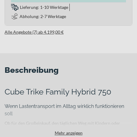
Lieferung: 1-10 Werktage
Abholung: 2-7 Werktage
Alle Angebote (7) ab 4.199,00 €
Beschreibung
Cube Trike Family Hybrid 750
Wenn Lastentransport im Alltag wirklich funktionieren
soll
Ob für den Großeinkauf, den täglichen Weg mit Kindern oder
gewerbliche Einsätze in der Stadt – wer regelmäßig viel
Mehr anzeigen
transportiert, braucht eine stabile und zugleich komfortable