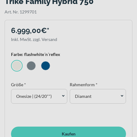
Trike Family Hybrid 750
Art. Nr. 1299701
6.999,00€*
Inkl. MwSt. zzgl. Versand
Farbe: flashwhite´n´reflex
Größe *
Rahmenform *
Onesize | (24/20"")
Diamant
Kaufen