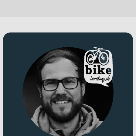
Lösung. Das
Cube Trike Family Hybrid 750
verbindet eine
lastenorientierte Bauweise mit moderner E-Unterstützung und ist
damit eine vielseitige Transportlösung für urbanes und suburbanes
Umfeld. Der Rahmen aus
Aluminium
bildet die robuste Basis für
hohe Belastungen bei gleichzeitig durchdachtem Handling.
Erhältlich ist das Rad in „swampgrey´n´reflex“, „flashwhite´n´reflex“
und „blue´n´reflex“.
Für welche Einsätze eignet sich dieses Bike?
Dieses E-Lastenrad richtet sich an Familien, Unternehmen und
kommunale Einrichtungen, die im Alltag zuverlässig Lasten
bewegen möchten. Mit einem
zulässigen Gesamtgewicht von 220
kg
bietet es eine solide Grundlage für vielfältige Transportaufgaben.
Ob innerstädtische Logistik, Besorgungen oder tägliche Wege – die
Kombination aus durchdachter Konstruktion und elektrischer
Unterstützung sorgt für effiziente Mobilität. Trotz seines
Systemgewichts von
75 kg
bleibt das Bike dank kraftvollem Antrieb
souverän beherrschbar.
Technisches Konzept und Systemintegration