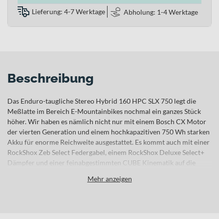
Lieferung: 4-7 Werktage
Abholung: 1-4 Werktage
Beschreibung
Das Enduro-taugliche Stereo Hybrid 160 HPC SLX 750 legt die
Meßlatte im Bereich E-Mountainbikes nochmal ein ganzes Stück
höher. Wir haben es nämlich nicht nur mit einem Bosch CX Motor
der vierten Generation und einem hochkapazitiven 750 Wh starken
Akku für enorme Reichweite ausgestattet. Es kommt auch mit einer
RockShox Zeb Select Federgabel, einem RockShox Deluxe Select+
Dämpfer und einer feinabgestimmten CUBE Kinematik auf die
Trails. Das Ergebnis: Bergab-Kompetenz, gepaart mit sensationellen
Mehr anzeigen
Allround-Trail-Fähigkeiten! Dabei unterstützt dich die legendäre XT
Schaltung von Shimano mit ihren 12 Gängen kompromisslos auf
jedem noch so steilen Anstieg. Dazu passend: die leistungsstarken,
progressiven hydraulischen Shimano Scheibenbremsen mit großen