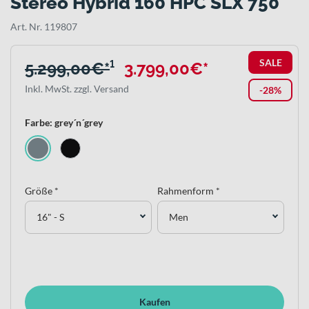
Stereo Hybrid 160 HPC SLX 750
Art. Nr. 119807
SALE
5.299,00€*
¹
3.799,00€*
Inkl. MwSt. zzgl. Versand
-28%
Farbe: grey´n´grey
Größe *
Rahmenform *
16" - S
Men
Kaufen