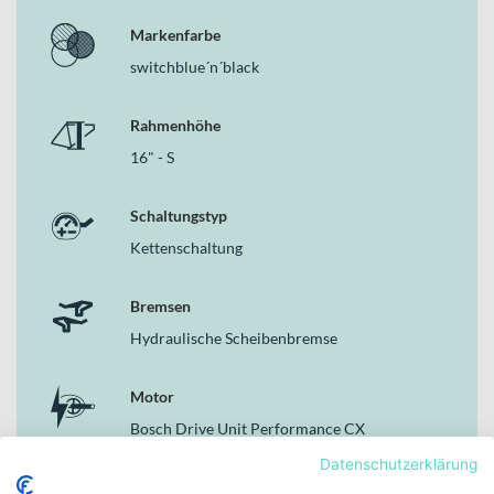
Markenfarbe
switchblue´n´black
Rahmenhöhe
16" - S
Schaltungstyp
Kettenschaltung
Bremsen
Hydraulische Scheibenbremse
Motor
Bosch Drive Unit Performance CX
Generation 4 (85Nm) Cruise (250Watt), Smart
Datenschutzerklärung
System