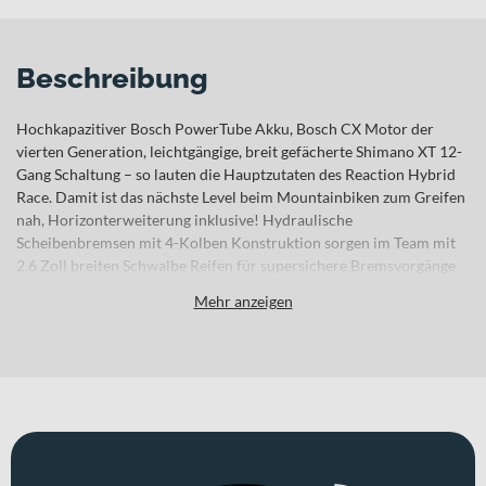
Beschreibung
Hochkapazitiver Bosch PowerTube Akku, Bosch CX Motor der
vierten Generation, leichtgängige, breit gefächerte Shimano XT 12-
Gang Schaltung – so lauten die Hauptzutaten des Reaction Hybrid
Race. Damit ist das nächste Level beim Mountainbiken zum Greifen
nah, Horizonterweiterung inklusive! Hydraulische
Scheibenbremsen mit 4-Kolben Konstruktion sorgen im Team mit
2.6 Zoll breiten Schwalbe Reifen für supersichere Bremsvorgänge
und viel Grip. Und weil wir dem Bike eine einfach einstellbare
Mehr anzeigen
RockShox Judy Silver Luftfedergabel spendiert haben, zeigt es sich
von holprigen Strecken absolut unbeeindruckt. Ein weiteres
Highlight sind die vielen verschiedenen Rahmenversionen und -
größen – da ist für jeden das passende Chassis mit dabei. Also
nichts wie aufsteigen und los!