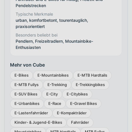
Pendelstrecken
Typische Merkmale
urban, komfortbetont, tourentauglich,
praxisorientiert
Besonders beliebt bei
Pendlern, Freizeitradlern, Mountainbike-
Enthusiasten
Mehr von Cube
E-Bikes
E-Mountainbikes
E-MTB Hardtails
E-MTB Fullys
E-Trekking
E-Trekkingbikes
E-SUV Bikes
E-City
E-Citybikes
E-Urbanbikes
E-Race
E-Gravel Bikes
E-Lastenfahrräder
E-Kompakträder
Kinder- & Jugend-E-Bikes
Fahrräder
Mountainbikes
MTB Hardtails
MTB Fullys