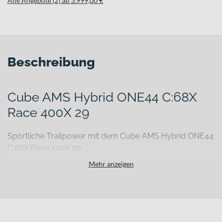
Alle Angebote (2) ab 3.999,00 €
Beschreibung
Cube AMS Hybrid ONE44 C:68X
Race 400X 29
Sportliche Trailpower mit dem Cube AMS Hybrid ONE44
C:68X Race 400X 29
Du willst auf anspruchsvollen Trails maximalen Vortrieb, ohne auf
Mehr anzeigen
Effizienz und Kontrolle zu verzichten? Dann brauchst du ein E-
Mountainbike, das geringes Gewicht, kraftvolle Unterstützung und
moderne Fahrwerkstechnik vereint. Genau hier setzt das Cube AMS
Hybrid ONE44 C:68X Race 400X 29 an: als leichtes E-MTB Fully
mit durchdachtem Carbonrahmen, 29 Zoll Laufrädern und einem