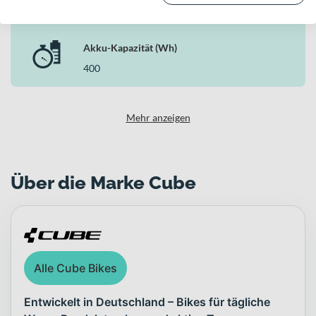
Lenkerhebel
Cruise (250 Watt), Smart System
Warum dieses Bike in der Kategorie E-MTB Fullys
überzeugt
Akku-Kapazität (Wh)
Dieses E-MTB Fully kombiniert einen leichten Carbonrahmen, ein
400
abgestimmtes RockShox Fahrwerk und das Bosch Smart System zu
einem sportlichen Gesamtpaket. Mit 18.8 kg Gewicht, 29 Zoll
Laufrädern und hochwertigen Komponenten wie der Shimano
Mehr anzeigen
Deore Bremsanlage und der Dropper Post bietet dir das Cube AMS
Hybrid ONE44 C:68X Race 400X 29 die Kontrolle, Effizienz und
Vielseitigkeit, die du auf Trails und langen Touren erwartest.
Über die Marke Cube
Alle Cube Bikes
Entwickelt in Deutschland – Bikes für tägliche