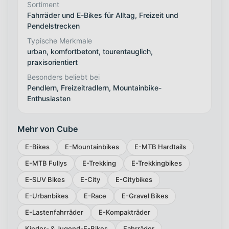
Sortiment
Fahrräder und E-Bikes für Alltag, Freizeit und
Pendelstrecken
Typische Merkmale
urban, komfortbetont, tourentauglich,
praxisorientiert
Besonders beliebt bei
Pendlern, Freizeitradlern, Mountainbike-
Enthusiasten
Mehr von Cube
E-Bikes
E-Mountainbikes
E-MTB Hardtails
E-MTB Fullys
E-Trekking
E-Trekkingbikes
E-SUV Bikes
E-City
E-Citybikes
E-Urbanbikes
E-Race
E-Gravel Bikes
E-Lastenfahrräder
E-Kompakträder
Kinder- & Jugend-E-Bikes
Fahrräder