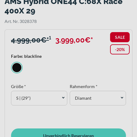
AMS Hybrid ONE44 C:68X Race
400X 29
Art. Nr. 3028378
SALE
4.999,00€*
¹
3.999,00€*
-20%
Farbe: blackline
Größe *
Rahmenform *
S | (29")
Diamant
Unverbindlich Reservieren