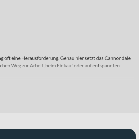
tag oft eine Herausforderung. Genau hier setzt das Cannondale
ichen Weg zur Arbeit, beim Einkauf oder auf entspannten
mittlere Pendelstrecken, spontane Besorgungen oder gemütliche
mem Handling. Dank der Wave-Rahmenform profitierst Du von
 in „grey“ und „cashmere“, wodurch Du auch optisch Deinen Stil