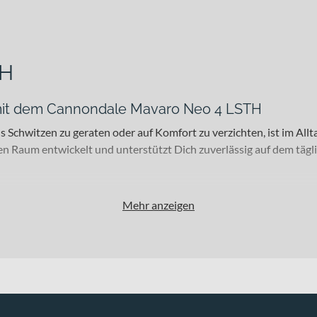
TH
 mit dem Cannondale Mavaro Neo 4 LSTH
 Schwitzen zu geraten oder auf Komfort zu verzichten, ist im All
n Raum entwickelt und unterstützt Dich zuverlässig auf dem tägl
Mehr anzeigen
gsnutzerinnen und Alltagsnutzer im urbanen Raum. Ob kurze oder 
t Dir eine ausgewogene Kombination aus Stabilität und angeneh
top-and-go-Verkehr der Stadt spürbar ist. Erhältlich ist das Bike