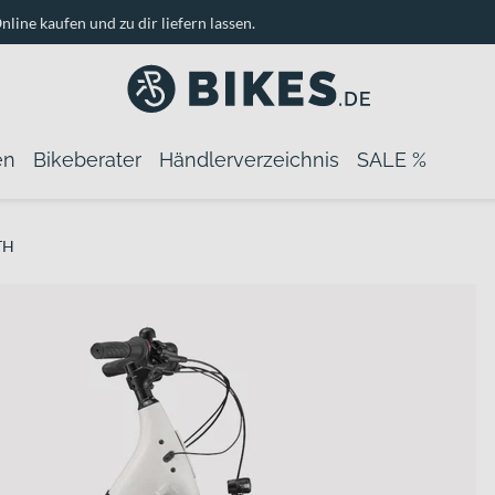
nline kaufen und zu dir liefern lassen.
en
Bikeberater
Händlerverzeichnis
SALE %
TH