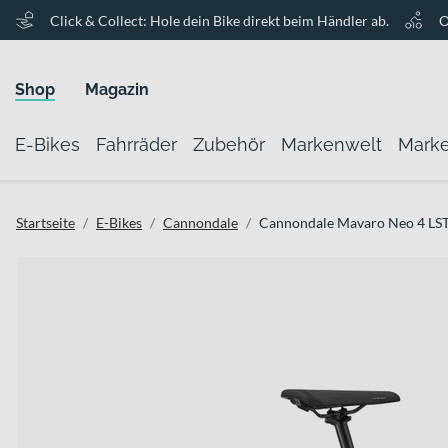
Click & Collect: Hole dein Bike direkt beim Händler ab.
O
Shop
Magazin
E-Bikes
Fahrräder
Zubehör
Markenwelt
Mark
Startseite
E-Bikes
Cannondale
Cannondale Mavaro Neo 4 LS