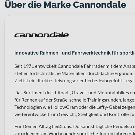
Über die Marke Cannondale
Innovative Rahmen- und Fahrwerktechnik für sportl
Seit 1971 entwickelt Cannondale Fahrräder mit dem Ansp
stehen fortschrittliche Materialien, durchdachte Ergono
Ziel ist ein direktes, leistungsorientiertes Fahrgefühl – egal
Das Sortiment deckt Road-, Gravel- und Mountainbikes eb
für Rennen auf der Straße, schnelle Trainingsrunden, lange
Technologien wie HollowGram oder die Lefty-Gabel zeigen
weiterentwickelt, um Gewicht, Steifigkeit und Kontrolle zu
Für Deinen Alltag heißt das: Du kannst tägliche Pendelstre
zurücklegen, am Wochenende sportliche Touren fahren ode