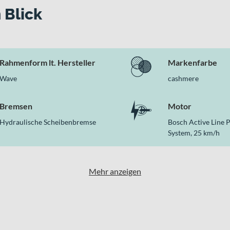
und Lockout
 Blick
eitenwänden
kes überzeugt
Rahmenform lt. Hersteller
Markenfarbe
Neo 4 LSTH mit einer durchdachten Kombination aus Komfort, m
Wave
cashmere
r Riemenantrieb und die hydraulischen Scheibenbremsen greifen 
Bremsen
Motor
Hydraulische Scheibenbremse
Bosch Active Line P
System, 25 km/h
Mehr anzeigen