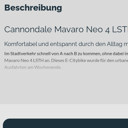
Beschreibung
Cannondale Mavaro Neo 4 LS
Komfortabel und entspannt durch den Alltag
Im Stadtverkehr schnell von A nach B zu kommen, ohne dabei ins
Mavaro Neo 4 LSTH an. Dieses E-Citybike wurde für den urbane
Ausfahrten am Wochenende.
Für welche Einsätze eignet sich dieses Bike?
Als E-City- und E-Urbanbike ist dieses Modell ideal für Allta
Touren durch die Stadt – der leichte Aluminium-Rahmen biete
einem besonders komfortablen Auf- und Abstieg, was gerade im S
unterstreichen kannst.
Technisches Konzept und Systemintegration