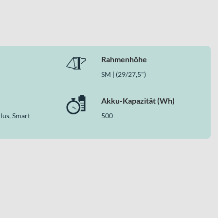
Rahmenhöhe
oderner Bosch-Antriebstechnologie und wartungsarmer
SM | (29/27,5")
harmonisch ineinander und machen jede Fahrt durch die Stadt
Akku-Kapazität (Wh)
lus, Smart
500