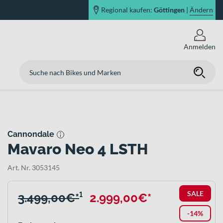
Regional kaufen:
Göttingen
|
Ändern
Anmelden
Cannondale
Mavaro Neo 4 LSTH
Art. Nr. 3053145
SALE
3.499,00€*
¹
2.999,00€*
-14%