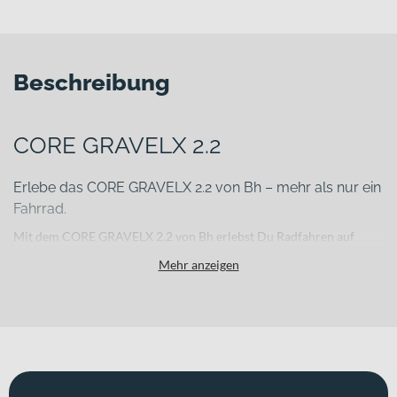
Beschreibung
CORE GRAVELX 2.2
Erlebe das CORE GRAVELX 2.2 von Bh – mehr als nur ein
Fahrrad.
Mit dem CORE GRAVELX 2.2 von Bh erlebst Du Radfahren auf
einem neuen Niveau. Die Diamant (Race)-Rahmenform und die
Mehr anzeigen
Farbe copper-black-black machen dieses Modell zu einer
harmonischen Einheit von Funktionalität und Ästhetik. Der
leistungsstarke BH 2EXMAG Gen2 sorgt für kraftvolle
Unterstützung auf jeder Fahrt. Mit einer hydraulischen
Scheibenbremse und einer 12-Gang-Schaltung spürst Du die
Sicherheit und den Komfort bei jeder Fahrt. Mit diesem Fahrrad
erlebst Du nicht nur Fahrspaß, sondern auch erstklassigen Komfort