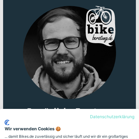
und höchste Qualität.
Persönliche Beratung
Datenschutzerklärung
Unsicher bei der Auswahl? Lass dich von
Wir verwenden Cookies 🍪
unserem Fahrradexperten am Telefon oder im
... damit Bikes.de zuverlässig und sicher läuft und wir dir ein großartiges