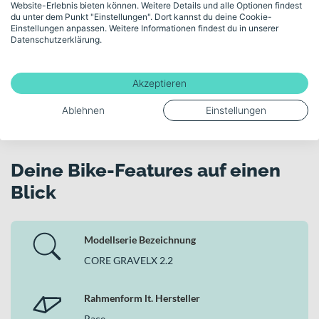
Website-Erlebnis bieten können. Weitere Details und alle Optionen findest
Videomeeting kostenlos und unverbindlich
du unter dem Punkt "Einstellungen". Dort kannst du deine Cookie-
beraten.
Einstellungen anpassen. Weitere Informationen findest du in unserer
Datenschutzerklärung.
Kostenloses Beratungsgespräch buchen
Akzeptieren
Ablehnen
Einstellungen
Deine Bike-Features auf einen
Blick
Modellserie Bezeichnung
CORE GRAVELX 2.2
Rahmenform lt. Hersteller
Race