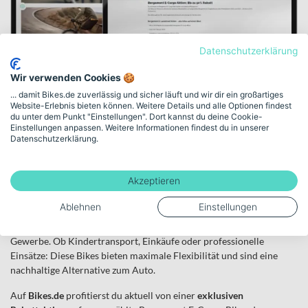
Datenschutzerklärung
Bergamont E-Cargo
Wir verwenden Cookies 🍪
Aktion
... damit Bikes.de zuverlässig und sicher läuft und wir dir ein großartiges
Website-Erlebnis bieten können. Weitere Details und alle Optionen findest
du unter dem Punkt "Einstellungen". Dort kannst du deine Cookie-
Vergünstigte Cargobikes und
Einstellungen anpassen. Weitere Informationen findest du in unserer
Datenschutzerklärung.
passendes Zubehör
Akzeptieren
Mit Leichtigkeit Großes bewegen – mit einem Bergamont E-Cargo
Bike.
Ablehnen
Einstellungen
Bergamont E-Cargo Bikes stehen für hohe Qualität, zuverlässige E-
Antriebe und durchdachte Lösungen für Alltag, Familie und
Gewerbe. Ob Kindertransport, Einkäufe oder professionelle
Einsätze: Diese Bikes bieten maximale Flexibilität und sind eine
nachhaltige Alternative zum Auto.
Auf
Bikes.de
profitierst du aktuell von einer
exklusiven