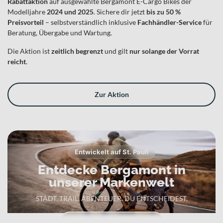
Rabattaktion
auf ausgewählte Bergamont E-Cargo Bikes der
Modelljahre
2024 und 2025
. Sichere dir jetzt
bis zu 50 %
Preisvorteil
– selbstverständlich inklusive
Fachhändler-Service
für
Beratung, Übergabe und Wartung.
Die Aktion ist
zeitlich begrenzt
und gilt
nur solange der Vorrat
reicht
.
Zur Aktion
Entwickelt auf St. Pauli
Entdecke Bergamont in
unserer Markenwelt
STADT. TRAIL. ABENTEUER. DU ENTSCHEIDEST.
Zur Bergamont Markenwelt