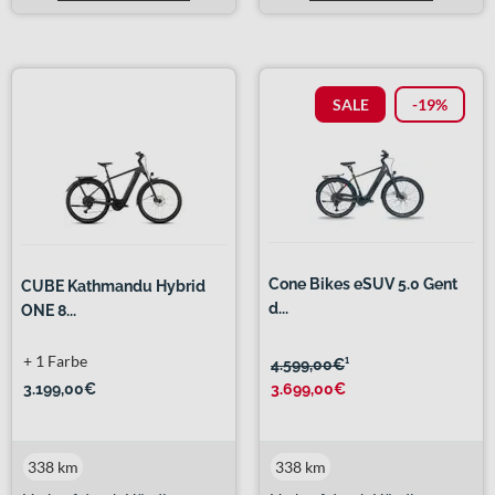
SALE
-19%
Cone Bikes eSUV 5.0 Gent
CUBE Kathmandu Hybrid
d...
ONE 8...
+ 1 Farbe
4.599,00€
¹
3.199,00€
3.699,00€
338 km
338 km