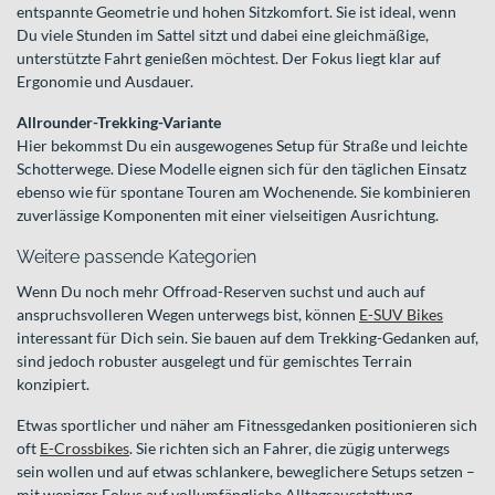
entspannte Geometrie und hohen Sitzkomfort. Sie ist ideal, wenn
Du viele Stunden im Sattel sitzt und dabei eine gleichmäßige,
unterstützte Fahrt genießen möchtest. Der Fokus liegt klar auf
Ergonomie und Ausdauer.
Allrounder-Trekking-Variante
Hier bekommst Du ein ausgewogenes Setup für Straße und leichte
Schotterwege. Diese Modelle eignen sich für den täglichen Einsatz
ebenso wie für spontane Touren am Wochenende. Sie kombinieren
zuverlässige Komponenten mit einer vielseitigen Ausrichtung.
Weitere passende Kategorien
Wenn Du noch mehr Offroad-Reserven suchst und auch auf
anspruchsvolleren Wegen unterwegs bist, können
E-SUV Bikes
interessant für Dich sein. Sie bauen auf dem Trekking-Gedanken auf,
sind jedoch robuster ausgelegt und für gemischtes Terrain
konzipiert.
Etwas sportlicher und näher am Fitnessgedanken positionieren sich
oft
E-Crossbikes
. Sie richten sich an Fahrer, die zügig unterwegs
sein wollen und auf etwas schlankere, beweglichere Setups setzen –
mit weniger Fokus auf vollumfängliche Alltagsausstattung.