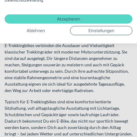
Datenschutzerklärung.
E-Trekkingbikes – Komfortable
Allrounder mit elektrischem
Akzeptieren
Rückenwind
Ablehnen
Einstellungen
Für lange Strecken, Alltag und entspannte Touren
E-Trekkingbikes verbinden die Ausdauer und Vielseitigkeit
klassischer Trekkingräder mit moderner Motorunterstützung. Sie
sind darauf ausgelegt, Dir längere Distanzen angenehmer zu
machen, Steigungen souverän zu meistern und auch mit Gepäck
komfortabel unterwegs zu sein. Durch ihre aufrechte Sitzposition,
eine stabile Rahmengeometrie und eine tourentaugliche
Ausstattung eignen sie sich ideal für ausgedehnte Tagesausflüge,
den Weg zur Arbeit oder mehrtägige Radreisen.
Typisch für E-Trekkingbikes sind eine komfortorientierte
Sitzhaltung, voll alltagstaugliche Ausstattung mit Lichtanlage,
Schutzblechen und Gepäckträger sowie laufruhige Laufräder.
Dadurch bekommst Du ein E-Bike, das nicht nur sportlich bewegt
werden kann, sondern Dich auch zuverlässig durch den Alltag
bringt – bei jedem Wetter und auf unterschiedlichen Untergründen.