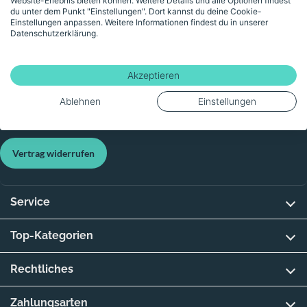
Website-Erlebnis bieten können. Weitere Details und alle Optionen findest
du unter dem Punkt "Einstellungen". Dort kannst du deine Cookie-
Einstellungen anpassen. Weitere Informationen findest du in unserer
402 km
Datenschutzerklärung.
Verkauf durch Händler:
Fahrrad Riebold GmbH
Akzeptieren
Ablehnen
Einstellungen
Vertrag widerrufen
Service
Top-Kategorien
Rechtliches
Zahlungsarten