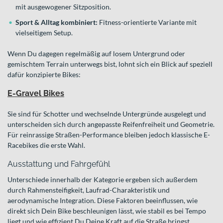
mit ausgewogener Sitzposition.
Sport & Alltag kombiniert:
Fitness-orientierte Variante mit
vielseitigem Setup.
Wenn Du dagegen regelmäßig auf losem Untergrund oder
gemischtem Terrain unterwegs bist, lohnt sich ein Blick auf speziell
dafür konzipierte Bikes:
E-Gravel Bikes
Sie sind für Schotter und wechselnde Untergründe ausgelegt und
unterscheiden sich durch angepasste Reifenfreiheit und Geometrie.
Für reinrassige Straßen-Performance bleiben jedoch klassische E-
Racebikes die erste Wahl.
Ausstattung und Fahrgefühl
Unterschiede innerhalb der Kategorie ergeben sich außerdem
durch Rahmensteifigkeit, Laufrad-Charakteristik und
aerodynamische Integration. Diese Faktoren beeinflussen, wie
direkt sich Dein Bike beschleunigen lässt, wie stabil es bei Tempo
liegt und wie effizient Du Deine Kraft auf die Straße bringst.