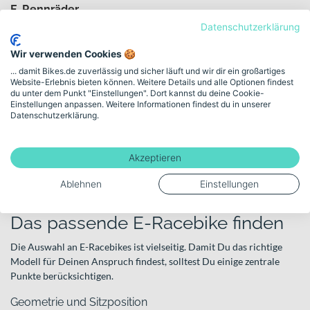
E-Rennräder
Datenschutzerklärung
Diese Ausführung orientiert sich eng an klassischen Rennrädern
mit klarer Race-Geometrie. Wenn Du Wert auf eine gestreckte
Wir verwenden Cookies 🍪
Sitzposition, direkte Kraftübertragung und hohe Geschwindigkeiten
... damit Bikes.de zuverlässig und sicher läuft und wir dir ein großartiges
auf glattem Asphalt legst, findest Du hier den sportlichsten Ansatz
Website-Erlebnis bieten können. Weitere Details und alle Optionen findest
du unter dem Punkt "Einstellungen". Dort kannst du deine Cookie-
innerhalb der E-Racebikes.
Einstellungen anpassen. Weitere Informationen findest du in unserer
Datenschutzerklärung.
E-Fitnessbikes
E-Fitnessbikes verbinden Straßen-Performance mit etwas
Akzeptieren
aufrechterer Haltung. Sie sind vielseitig einsetzbar – ideal, wenn Du
sportlich fahren möchtest, aber gleichzeitig Komfort und
Ablehnen
Einstellungen
Alltagstauglichkeit schätzt.
Das passende E-Racebike finden
Die Auswahl an E-Racebikes ist vielseitig. Damit Du das richtige
Modell für Deinen Anspruch findest, solltest Du einige zentrale
Punkte berücksichtigen.
Geometrie und Sitzposition