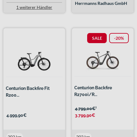
Herrmanns Radhaus GmbH
1 weiterer Händler
SALE
-20%
Centurion Backfire
Centurion Backfire Fit
R2700i/R...
R200...
4.799,00€
¹
4.999,90€
3.799,90€
202 km
202 km