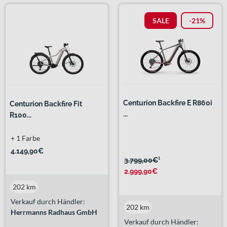
SALE
-21%
Centurion Backfire E R860i
Centurion Backfire Fit
...
R100...
+ 1 Farbe
4.149,90€
3.799,00€
¹
2.999,90€
202 km
Verkauf durch Händler:
202 km
Herrmanns Radhaus GmbH
Verkauf durch Händler: