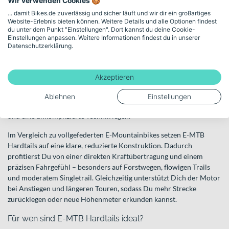
Wir verwenden Cookies 🍪
... damit Bikes.de zuverlässig und sicher läuft und wir dir ein großartiges
Website-Erlebnis bieten können. Weitere Details und alle Optionen findest
E-MTB Hardtails
du unter dem Punkt "Einstellungen". Dort kannst du deine Cookie-
Einstellungen anpassen. Weitere Informationen findest du in unserer
Direkt, effizient und sportlich unterstützt im Gelände
Datenschutzerklärung.
E-MTB Hardtails verbinden einen kraftvollen Elektroantrieb mit
einem klassischen Hardtail-Rahmen: vorne sorgt eine Federgabel
Akzeptieren
für Dämpfung, hinten bleibt der Rahmen ungefedert. Genau dieser
Aufbau macht sie zu einer beliebten Wahl für alle, die im Gelände
Ablehnen
Einstellungen
unterwegs sein wollen, aber Wert auf Effizienz, geringeres Gewicht
und eine unkomplizierte Technik legen.
Im Vergleich zu vollgefederten E-Mountainbikes setzen E-MTB
Hardtails auf eine klare, reduzierte Konstruktion. Dadurch
profitierst Du von einer direkten Kraftübertragung und einem
präzisen Fahrgefühl – besonders auf Forstwegen, flowigen Trails
und moderatem Singletrail. Gleichzeitig unterstützt Dich der Motor
bei Anstiegen und längeren Touren, sodass Du mehr Strecke
zurücklegen oder neue Höhenmeter erkunden kannst.
Für wen sind E-MTB Hardtails ideal?