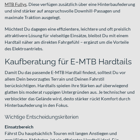
MTB Fullys
. Diese verfügen zusätzlich über eine Hinterbaufederung
und sind stärker auf anspruchsvolle Downhill-Passagen und
maximale Traktion ausgelegt.
Möchtest Du dagegen eine effizientere, leichtere und oft preislich
attraktivere Lösung für vielseitige Einsätze, bleibst Du mit einem
Hardtail näher am direkten Fahrgefühl – ergänzt um die Vorteile
des Elektroantriebs.
Kaufberatung für E-MTB Hardtails
Damit Du das passende E-MTB Hardtail findest, solltest Du vor
allem Dein bevorzugtes Terrain und Deinen Fahrstil
berücksichtigen. Hardtails spielen ihre Stärken auf überwiegend
glatten bis moderat ruppigen Untergründen aus. Je technischer und
verblockter das Gelände wird, desto stärker rückt Komfort durch
Hinterbaufederung in den Fokus.
Wichtige Entscheidungskriterien
Einsatzbereich
Fährst Du hauptsächlich Touren mit langen Anstiegen und
gemäßigten Abfahrten, ist ein effizientes Hardtail ideal. Für