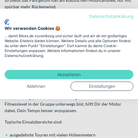
so bleibt das Fahrgefühl nah am klassischen Mountainbike, nur mit
spürbar mehr Rückenwind.
Datenschutzerklärung
Ob steile Forstwege, technische Singletrails oder lange Anstiege im
Mittelgebirge: Mit einem E-MTB erreichst Du weiter entfernte
Wir verwenden Cookies 🍪
Ziele, bewältigst mehr Höhenmeter und sparst Kraft für die
... damit Bikes.de zuverlässig und sicher läuft und wir dir ein großartiges
Abfahrt. Gerade auf anspruchsvollen Strecken verbessert die
Website-Erlebnis bieten können. Weitere Details und alle Optionen findest
Motorunterstützung Deine Kontrolle, weil Du gleichmäßiger
du unter dem Punkt "Einstellungen". Dort kannst du deine Cookie-
pedalierst und auch in steilen Passagen stabil bleibst.
Einstellungen anpassen. Weitere Informationen findest du in unserer
Datenschutzerklärung.
Für wen sind E-Mountainbikes geeignet?
E-Mountainbikes sprechen eine breite Zielgruppe an. Freizeitfahrer
Akzeptieren
profitieren von größerer Reichweite auf gemischtem Untergrund.
Sportlich ambitionierte Biker können längere Touren planen oder
Ablehnen
Einstellungen
zusätzliche Trails in eine Runde integrieren. Auch wenn Du nach
einer Trainingspause, einer Verletzung oder mit unterschiedlichem
Fitnesslevel in der Gruppe unterwegs bist, hilft Dir der Motor
dabei, Dein Tempo besser anzupassen.
Typische Einsatzbereiche sind:
ausgedehnte Touren mit vielen Höhenmetern