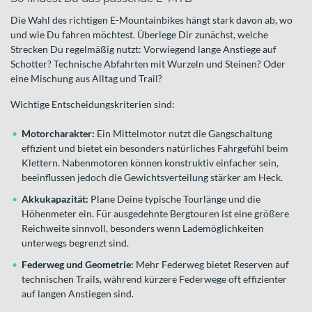
Die Wahl des richtigen E-Mountainbikes hängt stark davon ab, wo
und wie Du fahren möchtest. Überlege Dir zunächst, welche
Strecken Du regelmäßig nutzt: Vorwiegend lange Anstiege auf
Schotter? Technische Abfahrten mit Wurzeln und Steinen? Oder
eine Mischung aus Alltag und Trail?
Wichtige Entscheidungskriterien sind:
Motorcharakter:
Ein Mittelmotor nutzt die Gangschaltung
effizient und bietet ein besonders natürliches Fahrgefühl beim
Klettern. Nabenmotoren können konstruktiv einfacher sein,
beeinflussen jedoch die Gewichtsverteilung stärker am Heck.
Akkukapazität:
Plane Deine typische Tourlänge und die
Höhenmeter ein. Für ausgedehnte Bergtouren ist eine größere
Reichweite sinnvoll, besonders wenn Lademöglichkeiten
unterwegs begrenzt sind.
Federweg und Geometrie:
Mehr Federweg bietet Reserven auf
technischen Trails, während kürzere Federwege oft effizienter
auf langen Anstiegen sind.