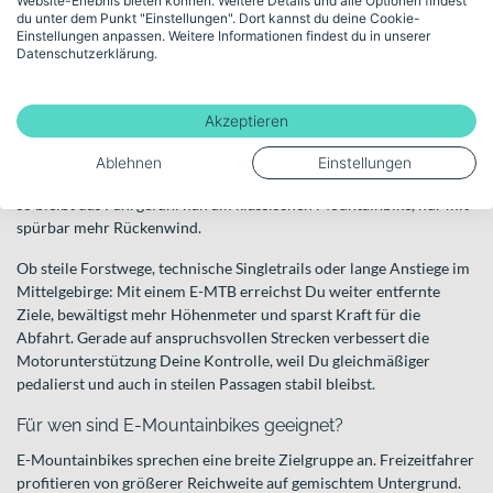
Website-Erlebnis bieten können. Weitere Details und alle Optionen findest
du unter dem Punkt "Einstellungen". Dort kannst du deine Cookie-
Kraftvolle Unterstützung für Deine Abenteuer im
Einstellungen anpassen. Weitere Informationen findest du in unserer
Gelände
Datenschutzerklärung.
E-Mountainbikes sind speziell für den Einsatz abseits asphaltierter
Straßen entwickelt. Sie kombinieren die typische Geometrie und
Akzeptieren
Federung eines Mountainbikes mit einem integrierten Motor, der
Dich beim Treten unterstützt. In der EU erfolgt diese Unterstützung
Ablehnen
Einstellungen
ausschließlich per Pedaltritt und endet in der Regel bei 25 km/h –
so bleibt das Fahrgefühl nah am klassischen Mountainbike, nur mit
spürbar mehr Rückenwind.
Ob steile Forstwege, technische Singletrails oder lange Anstiege im
Mittelgebirge: Mit einem E-MTB erreichst Du weiter entfernte
Ziele, bewältigst mehr Höhenmeter und sparst Kraft für die
Abfahrt. Gerade auf anspruchsvollen Strecken verbessert die
Motorunterstützung Deine Kontrolle, weil Du gleichmäßiger
pedalierst und auch in steilen Passagen stabil bleibst.
Für wen sind E-Mountainbikes geeignet?
E-Mountainbikes sprechen eine breite Zielgruppe an. Freizeitfahrer
profitieren von größerer Reichweite auf gemischtem Untergrund.