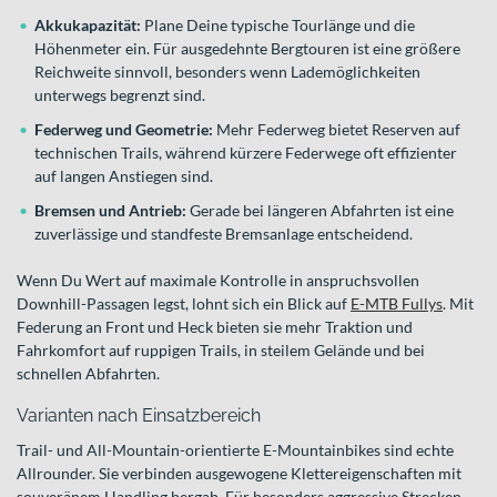
Akkukapazität:
Plane Deine typische Tourlänge und die
Höhenmeter ein. Für ausgedehnte Bergtouren ist eine größere
Reichweite sinnvoll, besonders wenn Lademöglichkeiten
unterwegs begrenzt sind.
Federweg und Geometrie:
Mehr Federweg bietet Reserven auf
technischen Trails, während kürzere Federwege oft effizienter
auf langen Anstiegen sind.
Bremsen und Antrieb:
Gerade bei längeren Abfahrten ist eine
zuverlässige und standfeste Bremsanlage entscheidend.
Wenn Du Wert auf maximale Kontrolle in anspruchsvollen
Downhill-Passagen legst, lohnt sich ein Blick auf
E-MTB Fullys
. Mit
Federung an Front und Heck bieten sie mehr Traktion und
Fahrkomfort auf ruppigen Trails, in steilem Gelände und bei
schnellen Abfahrten.
Varianten nach Einsatzbereich
Trail- und All-Mountain-orientierte E-Mountainbikes sind echte
Allrounder. Sie verbinden ausgewogene Klettereigenschaften mit
souveränem Handling bergab. Für besonders aggressive Strecken