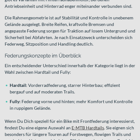
Antriebseinheit und Hinterrad enger miteinander verbunden sind.
Die Rahmengeometrie ist auf Stabilität und Kontrolle in unebenem
Gelände ausgelegt. Breite Reifen, kraftvolle Bremsen und
angepasste Federung sorgen für Traktion auf losem Untergrund und
Sicherheit bei Abfahrten. Je nach Einsatzzweck unterscheiden sich
Federweg, Sitzposition und Handling deutlich.
Federungskonzepte im Überblick
Ein entscheidender Unterschied innerhalb der Kategorie liegt in der
Wahl zwischen Hardtail und Fully:
Hardtail:
Vorderradfederung, starrer Hinterbau; effizient
bergauf und auf moderaten Trails.
Fully:
Federung vorne und hinten; mehr Komfort und Kontrolle
in ruppigem Gelände.
Wenn Du Dich speziell für ein Bike mit Frontfederung interessierst,
findest Du eine eigene Auswahl an
E-MTB Hardtails
. Sie eignen sich
besonders für längere Touren auf Forstwegen, flowigen Trails und