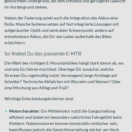
gemischtem Untergrund, bei dem Effizienz und geringeres Gewicht
im Vordergrund stehen.
Neben der Federung spielt auch die Integration des Akkus eine
Rolle. Manche Systeme setzen auf fest integrierte Lösungen mit
aufgeräumter Optik und zentralem Schwerpunkt, andere auf
entnehmbare Akkus, die Dir das Laden außerhalb des Bikes
erleichtern.
So findest Du das passende E-MTB
Die Wahl des richtigen E-Mountainbikes hängt stark davon ab, wo
und wie Du fahren möchtest. Überlege Dir zunächst, welche
Strecken Du regelmäßig nutzt: Vorwiegend lange Anstiege auf
Schotter? Technische Abfahrten mit Wurzeln und Steinen? Oder
eine Mischung aus Alltag und Trail?
Wichtige Entscheidungskriterien sind:
Motorcharakter:
Ein Mittelmotor nutzt die Gangschaltung
effizient und bietet ein besonders natürliches Fahrgefühl beim
Klettern. Nabenmotoren können konstruktiv einfacher sein,
beeinflussen jedoch die Gewichtsverteilung stärker am Heck.