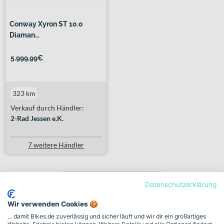
Conway Xyron ST 10.0
Diaman...
5.999,99€
323 km
Verkauf durch Händler:
2-Rad Jessen e.K.
7 weitere Händler
Previous
Next
«
1
2
3
4
»
Datenschutzerklärung
Wir verwenden Cookies 🍪
E-Mountainbikes
... damit Bikes.de zuverlässig und sicher läuft und wir dir ein großartiges