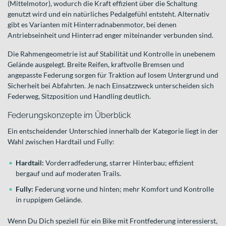
(Mittelmotor), wodurch die Kraft effizient über die Schaltung
genutzt wird und ein natürliches Pedalgefühl entsteht. Alternativ
gibt es Varianten mit Hinterradnabenmotor, bei denen
Antriebseinheit und Hinterrad enger miteinander verbunden sind.
Die Rahmengeometrie ist auf Stabilität und Kontrolle in unebenem
Gelände ausgelegt. Breite Reifen, kraftvolle Bremsen und
angepasste Federung sorgen für Traktion auf losem Untergrund und
Sicherheit bei Abfahrten. Je nach Einsatzzweck unterscheiden sich
Federweg, Sitzposition und Handling deutlich.
Federungskonzepte im Überblick
Ein entscheidender Unterschied innerhalb der Kategorie liegt in der
Wahl zwischen Hardtail und Fully:
Hardtail:
Vorderradfederung, starrer Hinterbau; effizient
bergauf und auf moderaten Trails.
Fully:
Federung vorne und hinten; mehr Komfort und Kontrolle
in ruppigem Gelände.
Wenn Du Dich speziell für ein Bike mit Frontfederung interessierst,