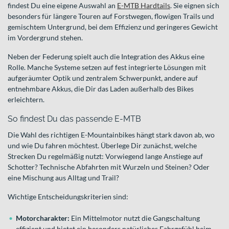
findest Du eine eigene Auswahl an
E-MTB Hardtails
. Sie eignen sich
besonders für längere Touren auf Forstwegen, flowigen Trails und
gemischtem Untergrund, bei dem Effizienz und geringeres Gewicht
im Vordergrund stehen.
Neben der Federung spielt auch die Integration des Akkus eine
Rolle. Manche Systeme setzen auf fest integrierte Lösungen mit
aufgeräumter Optik und zentralem Schwerpunkt, andere auf
entnehmbare Akkus, die Dir das Laden außerhalb des Bikes
erleichtern.
So findest Du das passende E-MTB
Die Wahl des richtigen E-Mountainbikes hängt stark davon ab, wo
und wie Du fahren möchtest. Überlege Dir zunächst, welche
Strecken Du regelmäßig nutzt: Vorwiegend lange Anstiege auf
Schotter? Technische Abfahrten mit Wurzeln und Steinen? Oder
eine Mischung aus Alltag und Trail?
Wichtige Entscheidungskriterien sind:
Motorcharakter:
Ein Mittelmotor nutzt die Gangschaltung
effizient und bietet ein besonders natürliches Fahrgefühl beim