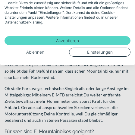
... damit Bikes.de zuverlässig und sicher läuft und wir dir ein großartiges
Website-Erlebnis bieten können. Weitere Details und alle Optionen findest
E-Mountainbikes
du unter dem Punkt "Einstellungen". Dort kannst du deine Cookie-
Einstellungen anpassen. Weitere Informationen findest du in unserer
Kraftvolle Unterstützung für Deine Abenteuer im
Datenschutzerklärung.
Gelände
E-Mountainbikes sind speziell für den Einsatz abseits asphaltierter
Akzeptieren
Straßen entwickelt. Sie kombinieren die typische Geometrie und
Federung eines Mountainbikes mit einem integrierten Motor, der
Ablehnen
Einstellungen
Dich beim Treten unterstützt. In der EU erfolgt diese Unterstützung
ausschließlich per Pedaltritt und endet in der Regel bei 25 km/h –
so bleibt das Fahrgefühl nah am klassischen Mountainbike, nur mit
spürbar mehr Rückenwind.
Ob steile Forstwege, technische Singletrails oder lange Anstiege im
Mittelgebirge: Mit einem E-MTB erreichst Du weiter entfernte
Ziele, bewältigst mehr Höhenmeter und sparst Kraft für die
Abfahrt. Gerade auf anspruchsvollen Strecken verbessert die
Motorunterstützung Deine Kontrolle, weil Du gleichmäßiger
pedalierst und auch in steilen Passagen stabil bleibst.
Für wen sind E-Mountainbikes geeignet?