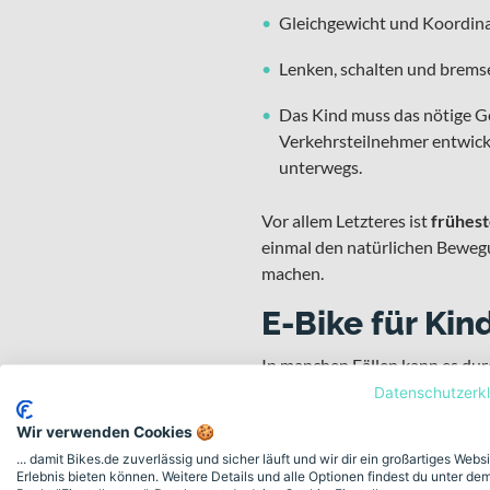
Gleichgewicht und Koordinat
Lenken, schalten und brems
Das Kind muss das nötige Ge
Verkehrsteilnehmer entwicke
unterwegs.
Vor allem Letzteres ist
frühest
einmal den natürlichen Bewegu
machen.
E-Bike für Kind
In manchen Fällen kann es dur
Fähigkeiten, dass der Nachwu
Datenschutzerk
Wir verwenden Cookies 🍪
Das Kinder-E-Bike ist schwere
... damit Bikes.de zuverlässig und sicher läuft und wir dir ein großartiges Webs
der Nachwuchs an die Motorbes
Erlebnis bieten können. Weitere Details und alle Optionen findest du unter de
anderen Verkehrsteilnehmern z