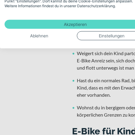
Punkt "Einstellungen". Dort kannst du deine Cookie-Einstellungen anpassen.
Weitere Informationen findest du in unserer Datenschutzerklärung.
Nachdenken über ein Kinder-E-
Akzeptieren
Hast du selbst ein E-Bike, 
Nachwuchses stärken, ebenfa
Ablehnen
Einstellungen
Spaß.
Weigert sich dein Kind part
E-Bike Anreiz sein, sich doc
und flott unterwegs ist man
Hast du ein normales Rad, bi
Kind, dass es mit den Erwac
eher vorhanden.
Wohnst du in bergigem oder 
körperlichen Grenzen zu kom
E-Bike für Kin