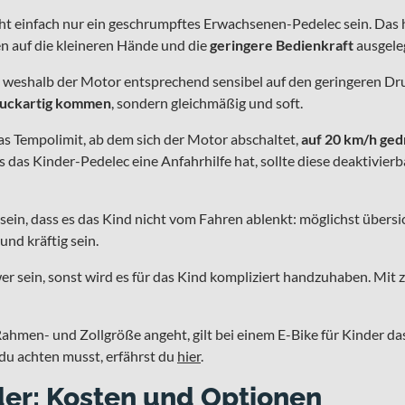
nicht einfach nur ein geschrumpftes Erwachsenen-Pedelec sein. Da
n auf die kleineren Hände und die
geringere Bedienkraft
ausgeleg
er, weshalb der Motor entsprechend sensibel auf den geringeren Dr
 ruckartig kommen
, sondern gleichmäßig und soft.
das Tempolimit, ab dem sich der Motor abschaltet,
auf 20 km/h ged
s das Kinder-Pedelec eine Anfahrhilfe hat, sollte diese deaktivierb
 sein, dass es das Kind nicht vom Fahren ablenkt: möglichst übersic
und kräftig sein.
wer sein, sonst wird es für das Kind kompliziert handzuhaben. Mit 
ahmen- und Zollgröße angeht, gilt bei einem E-Bike für Kinder da
du achten musst, erfährst du
hier
.
der: Kosten und Optionen