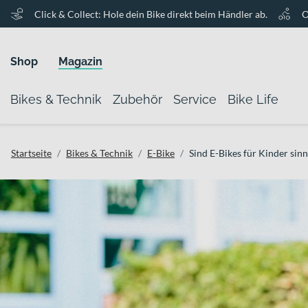
Click & Collect: Hole dein Bike direkt beim Händler ab.
O
Shop
Magazin
Bikes & Technik
Zubehör
Service
Bike Life
Startseite
Bikes & Technik
E-Bike
Sind E-Bikes für Kinder sinn