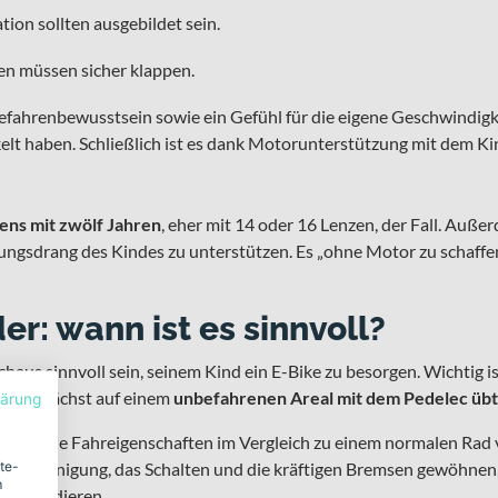
ion sollten ausgebildet sein.
en müssen sicher klappen.
fahrenbewusstsein sowie ein Gefühl für die eigene Geschwindigk
lt haben. Schließlich ist es dank Motorunterstützung mit dem Kin
ens mit zwölf Jahren
, eher mit 14 oder 16 Lenzen, der Fall. Außer
ngsdrang des Kindes zu unterstützen. Es „ohne Motor zu schaffen"
er: wann ist es sinnvoll?
chaus sinnvoll sein, seinem Kind ein E-Bike zu besorgen. Wichtig 
chs zunächst auf einem
unbefahrenen Areal mit dem Pedelec übt
lärung
r, was die Fahreigenschaften im Vergleich zu einem normalen Rad 
ite-
chleunigung, das Schalten und die kräftigen Bremsen gewöhnen, 
m
u kollidieren.