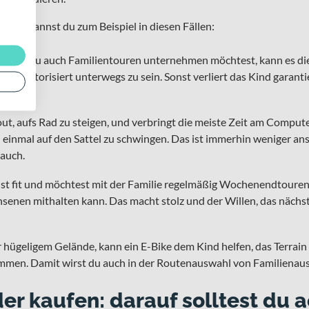
Bike kannst du zum Beispiel in diesen Fällen:
mit dem du auch Familientouren unternehmen möchtest, kann es di
lls motorisiert unterwegs zu sein. Sonst verliert das Kind garant
out, aufs Rad zu steigen, und verbringt die meiste Zeit am Compu
h einmal auf den Sattel zu schwingen. Das ist immerhin weniger anst
 auch.
st fit und möchtest mit der Familie regelmäßig Wochenendtouren fa
hsenen mithalten kann. Das macht stolz und der Willen, das nächst
hügeligem Gelände, kann ein E-Bike dem Kind helfen, das Terrain 
men. Damit wirst du auch in der Routenauswahl von Familienausf
der kaufen: darauf solltest du 