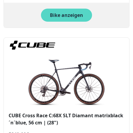
Bike anzeigen
CUBE Cross Race C:68X SLT Diamant matrixblack
´n´blue, 56 cm | (28")