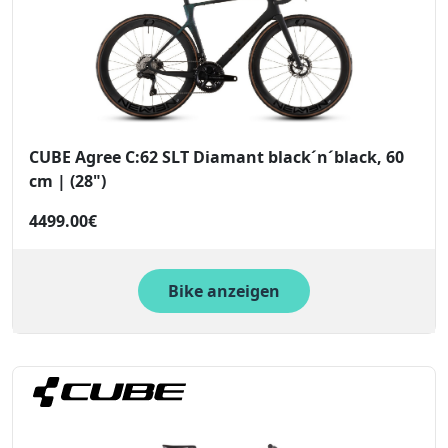
CUBE Agree C:62 SLT Diamant black´n´black, 60
cm | (28")
4499.00€
Bike anzeigen