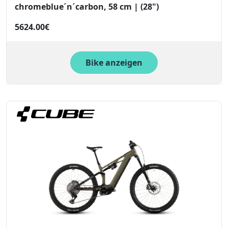
chromeblue´n´carbon, 58 cm | (28")
5624.00€
Bike anzeigen