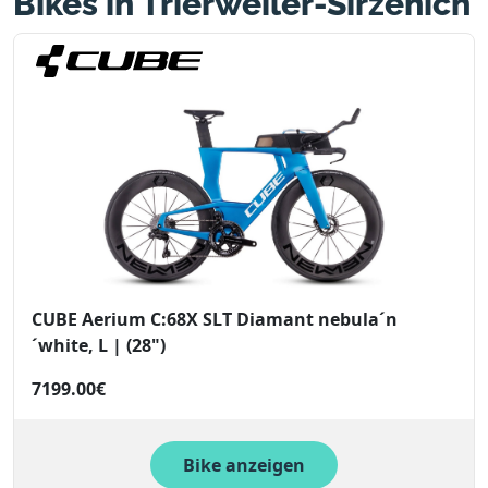
Bikes in Trierweiler-Sirzenich
CUBE Aerium C:68X SLT Diamant nebula´n
´white, L | (28")
7199.00€
Bike anzeigen