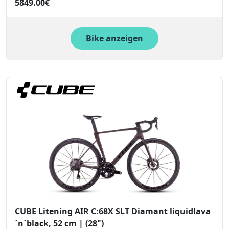
5849.00€
Bike anzeigen
CUBE Litening AIR C:68X SLT Diamant liquidlava
´n´black, 52 cm | (28")