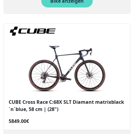
Bike anzeigen
CUBE Cross Race C:68X SLT Diamant matrixblack
´n´blue, 58 cm | (28")
5849.00€