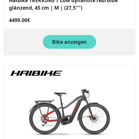
Haibike TREKKING 7 Low dynamite red/blue
glänzend, 45 cm | M | (27,5"")
4499.00€
Bike anzeigen