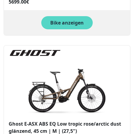
5699.00€
Bike anzeigen
Ghost E-ASX ABS EQ Low tropic rose/arctic dust
glänzend, 45 cm | M | (27,5")