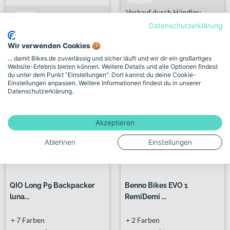
Verkauf durch Händler:
131 km
BIKE STORE COLOGNE
Datenschutzerklärung
Verkauf durch Händler:
Lohmeier GmbH & Co. KG
Wir verwenden Cookies 🍪
1 weiterer Händler
... damit Bikes.de zuverlässig und sicher läuft und wir dir ein großartiges
Website-Erlebnis bieten können. Weitere Details und alle Optionen findest
du unter dem Punkt "Einstellungen". Dort kannst du deine Cookie-
Einstellungen anpassen. Weitere Informationen findest du in unserer
Datenschutzerklärung.
SALE
-10%
SALE
-27%
Akzeptieren
Ablehnen
Einstellungen
QIO Long P9 Backpacker
Benno Bikes EVO 1
luna...
RemiDemi ...
+ 7 Farben
+ 2 Farben