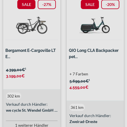
SALE
-27%
SALE
-20%
Bergamont E-Cargoville LT
QIO Long CLA Backpacker
E...
pet...
4.399,00€
¹
+ 7 Farben
3.199,00€
5.699,00€
¹
4.559,00€
302 km
Verkauf durch Händler:
361 km
we cycle St. Wendel GmbH & Co. KG
Verkauf durch Händler:
Zweirad-Dreste
1 weiterer Händler