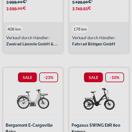
3.999,00€
¹
5.199,90€
¹
3.599,00€
3.749,93€
408 km
178 km
Verkauf durch Händler:
Verkauf durch Händler:
Zweirad Lämmle GmbH & Co. KG
Fahrrad Böttgen GmbH
SALE
-23%
SALE
-10%
Bergamont E-Cargoville
Pegasus SWING E8R 800
Bake...
Kompa...