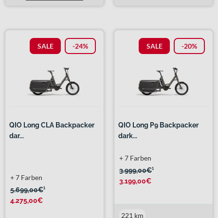
SALE
-24%
SALE
-20%
QIO Long CLA Backpacker
QIO Long P9 Backpacker
dar...
dark...
+ 7 Farben
3.999,00€
¹
+ 7 Farben
3.199,00€
5.699,00€
¹
4.275,00€
221 km