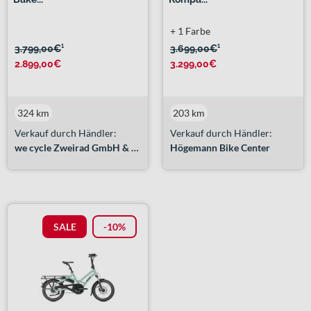
+ 1 Farbe
3.799,00€
¹
3.699,00€
¹
2.899,00€
3.299,00€
324 km
203 km
Verkauf durch Händler:
Verkauf durch Händler:
we cycle Zweirad GmbH & Co. KG
Högemann Bike Center
SALE
-10%