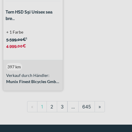
Tern HSD S5i Unisex sea
bre...
+ 1 Farbe
5.599,00€
¹
4.999,00€
397 km
Verkauf durch Händler:
Munix Finest Bicycles GmbH&Co. KG
Previous
Next
«
1
2
3
...
645
»