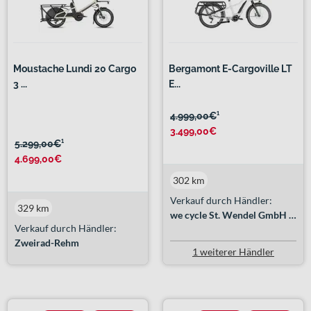
Moustache Lundi 20 Cargo
Bergamont E-Cargoville LT
3 ...
E...
4.999,00€
¹
3.499,00€
5.299,00€
¹
4.699,00€
302 km
Verkauf durch Händler:
329 km
we cycle St. Wendel GmbH & Co. KG
Verkauf durch Händler:
Zweirad-Rehm
1 weiterer Händler