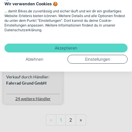
Wir verwenden Cookies 🍪
... damit Bikes.de zuverlässig und sicher läuft und wir dir ein großartiges
Website-Erlebnis bieten können. Weitere Details und alle Optionen findest
Scott Speedster Gravel 30
du unter dem Punkt "Einstellungen". Dort kannst du deine Cookie-
Einstellungen anpassen. Weitere Informationen findest du in unserer
D...
Datenschutzerklärung.
+ 2 Farben
1.499,00€
Akzeptieren
Ablehnen
Einstellungen
267 km
Verkauf durch Händler:
Fahrrad Grund GmbH
24 weitere Händler
Previous
Next
«
1
2
»