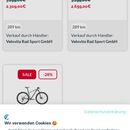
3.299,00€
¹
3.299,00€
¹
2.309,00€
2.659,00€
289 km
289 km
Verkauf durch Händler:
Verkauf durch Händler:
Velovita Rad Sport GmbH
Velovita Rad Sport GmbH
SALE
-28%
Datenschutzerklärung
Scott Scale 965 Diamant
Wir verwenden Cookies 🍪
Sla...