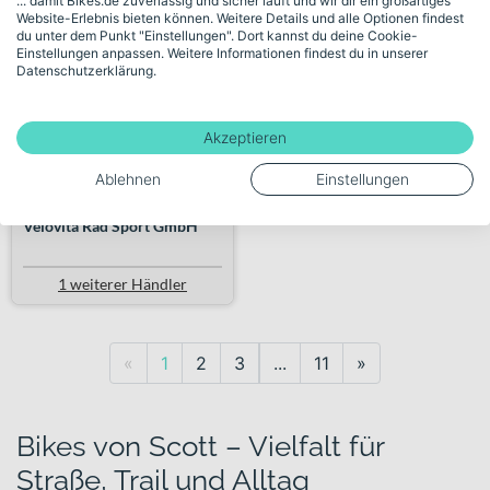
... damit Bikes.de zuverlässig und sicher läuft und wir dir ein großartiges
Website-Erlebnis bieten können. Weitere Details und alle Optionen findest
du unter dem Punkt "Einstellungen". Dort kannst du deine Cookie-
+ 1 Farbe
Einstellungen anpassen. Weitere Informationen findest du in unserer
1.399,00€
¹
Datenschutzerklärung.
999,00€
Akzeptieren
289 km
Ablehnen
Einstellungen
Verkauf durch Händler:
Velovita Rad Sport GmbH
1 weiterer Händler
Previous
Next
«
1
2
3
...
11
»
Bikes von Scott – Vielfalt für
Straße, Trail und Alltag