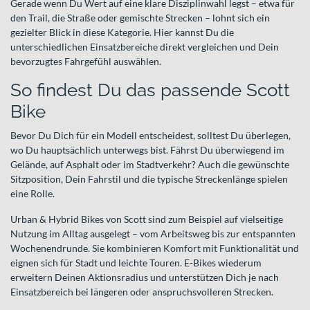
Gerade wenn Du Wert auf eine klare Disziplinwahl legst – etwa für
den Trail, die Straße oder gemischte Strecken – lohnt sich ein
gezielter Blick in diese Kategorie. Hier kannst Du die
unterschiedlichen Einsatzbereiche direkt vergleichen und Dein
bevorzugtes Fahrgefühl auswählen.
So findest Du das passende Scott
Bike
Bevor Du Dich für ein Modell entscheidest, solltest Du überlegen,
wo Du hauptsächlich unterwegs bist. Fährst Du überwiegend im
Gelände, auf Asphalt oder im Stadtverkehr? Auch die gewünschte
Sitzposition, Dein Fahrstil und die typische Streckenlänge spielen
eine Rolle.
Urban & Hybrid Bikes von Scott sind zum Beispiel auf vielseitige
Nutzung im Alltag ausgelegt – vom Arbeitsweg bis zur entspannten
Wochenendrunde. Sie kombinieren Komfort mit Funktionalität und
eignen sich für Stadt und leichte Touren. E-Bikes wiederum
erweitern Deinen Aktionsradius und unterstützen Dich je nach
Einsatzbereich bei längeren oder anspruchsvolleren Strecken.