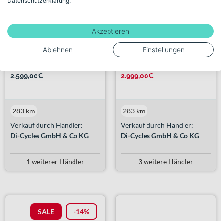
Datenschutzerklärung.
Liv Lurra E+ 2 Diamant sea ...
Liv Tempt E+ Gen2 Diamant
Akzeptieren
s...
Ablehnen
Einstellungen
+ 1 Farbe
3.499,00€
¹
2.599,00€
2.999,00€
283 km
283 km
Verkauf durch Händler:
Verkauf durch Händler:
Di-Cycles GmbH & Co KG
Di-Cycles GmbH & Co KG
1 weiterer Händler
3 weitere Händler
SALE
-14%