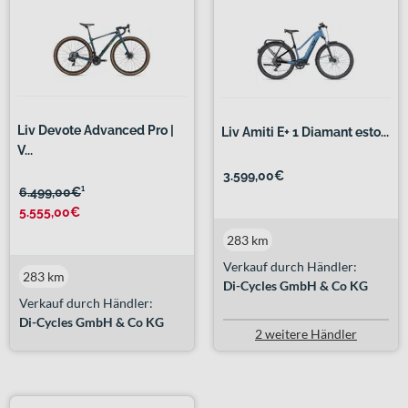
Liv Devote Advanced Pro |
Liv Amiti E+ 1 Diamant esto...
V...
3.599,00€
6.499,00€
¹
5.555,00€
283 km
Verkauf durch Händler:
283 km
Di-Cycles GmbH & Co KG
Verkauf durch Händler:
Di-Cycles GmbH & Co KG
2 weitere Händler