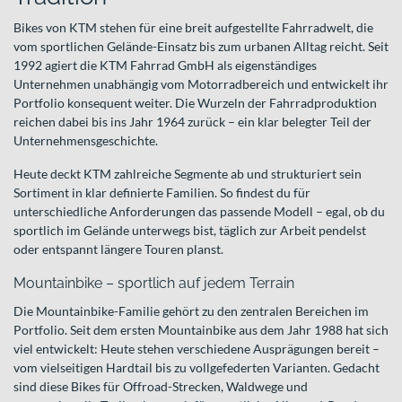
Bikes von KTM stehen für eine breit aufgestellte Fahrradwelt, die
vom sportlichen Gelände-Einsatz bis zum urbanen Alltag reicht. Seit
1992 agiert die KTM Fahrrad GmbH als eigenständiges
Unternehmen unabhängig vom Motorradbereich und entwickelt ihr
Portfolio konsequent weiter. Die Wurzeln der Fahrradproduktion
reichen dabei bis ins Jahr 1964 zurück – ein klar belegter Teil der
Unternehmensgeschichte.
Heute deckt KTM zahlreiche Segmente ab und strukturiert sein
Sortiment in klar definierte Familien. So findest du für
unterschiedliche Anforderungen das passende Modell – egal, ob du
sportlich im Gelände unterwegs bist, täglich zur Arbeit pendelst
oder entspannt längere Touren planst.
Mountainbike – sportlich auf jedem Terrain
Die Mountainbike-Familie gehört zu den zentralen Bereichen im
Portfolio. Seit dem ersten Mountainbike aus dem Jahr 1988 hat sich
viel entwickelt: Heute stehen verschiedene Ausprägungen bereit –
vom vielseitigen Hardtail bis zu vollgefederten Varianten. Gedacht
sind diese Bikes für Offroad-Strecken, Waldwege und