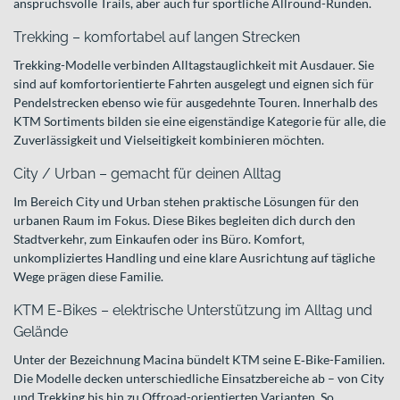
anspruchsvolle Trails, aber auch für sportliche Allround-Runden.
Trekking – komfortabel auf langen Strecken
Trekking-Modelle verbinden Alltagstauglichkeit mit Ausdauer. Sie
sind auf komfortorientierte Fahrten ausgelegt und eignen sich für
Pendelstrecken ebenso wie für ausgedehnte Touren. Innerhalb des
KTM Sortiments bilden sie eine eigenständige Kategorie für alle, die
Zuverlässigkeit und Vielseitigkeit kombinieren möchten.
City / Urban – gemacht für deinen Alltag
Im Bereich City und Urban stehen praktische Lösungen für den
urbanen Raum im Fokus. Diese Bikes begleiten dich durch den
Stadtverkehr, zum Einkaufen oder ins Büro. Komfort,
unkompliziertes Handling und eine klare Ausrichtung auf tägliche
Wege prägen diese Familie.
KTM E-Bikes – elektrische Unterstützung im Alltag und
Gelände
Unter der Bezeichnung Macina bündelt KTM seine E‑Bike-Familien.
Die Modelle decken unterschiedliche Einsatzbereiche ab – von City
und Trekking bis hin zu Offroad-orientierten Varianten. So