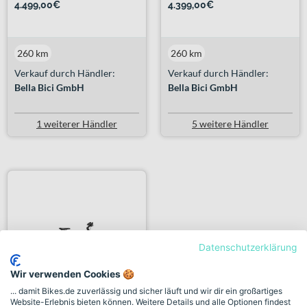
4.499,00€
4.399,00€
260 km
260 km
Verkauf durch Händler:
Verkauf durch Händler:
Bella Bici GmbH
Bella Bici GmbH
1 weiterer Händler
5 weitere Händler
Datenschutzerklärung
Wir verwenden Cookies 🍪
... damit Bikes.de zuverlässig und sicher läuft und wir dir ein großartiges
Website-Erlebnis bieten können. Weitere Details und alle Optionen findest
KTM MACINA STYLE 730