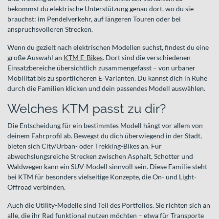
bekommst du elektrische Unterstützung genau dort, wo du sie
brauchst: im Pendelverkehr, auf längeren Touren oder bei
anspruchsvolleren Strecken.
Wenn du gezielt nach elektrischen Modellen suchst, findest du eine
große Auswahl an
KTM E-Bikes
. Dort sind die verschiedenen
Einsatzbereiche übersichtlich zusammengefasst – von urbaner
Mobilität bis zu sportlicheren E‑Varianten. Du kannst dich in Ruhe
durch die Familien klicken und dein passendes Modell auswählen.
Welches KTM passt zu dir?
Die Entscheidung für ein bestimmtes Modell hängt vor allem von
deinem Fahrprofil ab. Bewegst du dich überwiegend in der Stadt,
bieten sich City/Urban- oder Trekking-Bikes an. Für
abwechslungsreiche Strecken zwischen Asphalt, Schotter und
Waldwegen kann ein SUV-Modell sinnvoll sein. Diese Familie steht
bei KTM für besonders vielseitige Konzepte, die On- und Light-
Offroad verbinden.
Auch die Utility-Modelle sind Teil des Portfolios. Sie richten sich an
alle, die ihr Rad funktional nutzen möchten – etwa für Transporte