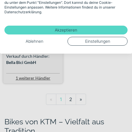
du unter dem Punkt "Einstellungen". Dort kannst du deine Cookie-
Wave m...
Einstellungen anpassen. Weitere Informationen findest du in unserer
Datenschutzerklärung.
+ 1 Farbe
4.099,00€
Akzeptieren
Ablehnen
Einstellungen
260 km
Verkauf durch Händler:
Bella Bici GmbH
1 weiterer Händler
Previous
Next
«
1
2
»
Bikes von KTM – Vielfalt aus
Tradition