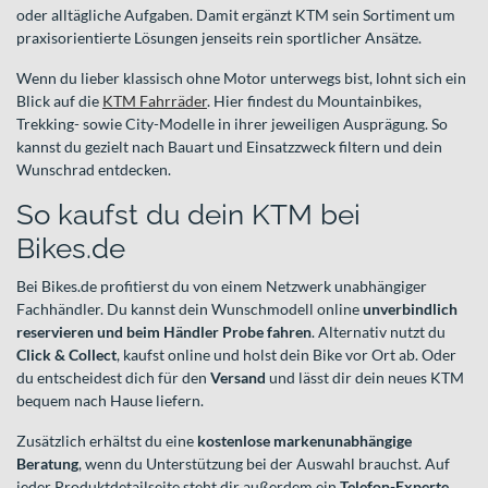
oder alltägliche Aufgaben. Damit ergänzt KTM sein Sortiment um
praxisorientierte Lösungen jenseits rein sportlicher Ansätze.
Wenn du lieber klassisch ohne Motor unterwegs bist, lohnt sich ein
Blick auf die
KTM Fahrräder
. Hier findest du Mountainbikes,
Trekking- sowie City-Modelle in ihrer jeweiligen Ausprägung. So
kannst du gezielt nach Bauart und Einsatzzweck filtern und dein
Wunschrad entdecken.
So kaufst du dein KTM bei
Bikes.de
Bei Bikes.de profitierst du von einem Netzwerk unabhängiger
Fachhändler. Du kannst dein Wunschmodell online
unverbindlich
reservieren und beim Händler Probe fahren
. Alternativ nutzt du
Click & Collect
, kaufst online und holst dein Bike vor Ort ab. Oder
du entscheidest dich für den
Versand
und lässt dir dein neues KTM
bequem nach Hause liefern.
Zusätzlich erhältst du eine
kostenlose markenunabhängige
Beratung
, wenn du Unterstützung bei der Auswahl brauchst. Auf
jeder Produktdetailseite steht dir außerdem ein
Telefon-Experte